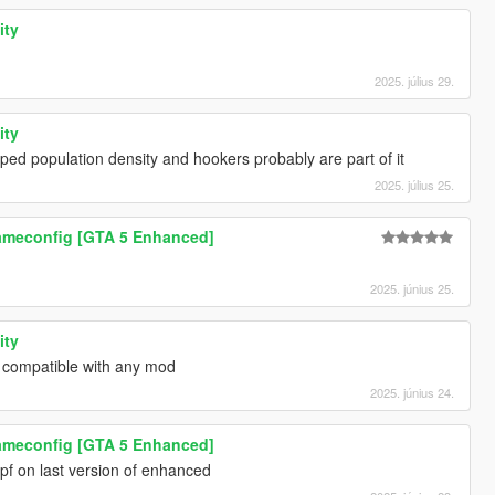
ity
2025. július 29.
ity
 ped population density and hookers probably are part of it
2025. július 25.
meconfig [GTA 5 Enhanced]
2025. június 25.
ity
be compatible with any mod
2025. június 24.
meconfig [GTA 5 Enhanced]
pf on last version of enhanced