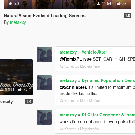
5.0
11 547
28
NaturalVision Evolved Loading Screens
1.0
By
metaxxy
metaxxy
»
VehicleJitter
@RemixPL1994
SET_CAR_HIGH_SPEE
Kontextus Megtekintése
metaxxy
»
Dynamic Population Dens
@Schnibbles
it's limited to maximum 
9 981
73
mods like l.s. traffic.
Kontextus Megtekintése
ensity
1.0
metaxxy
»
DLCList Generator & Insta
works fine on enhanced, even puts dlcli
Kontextus Megtekintése