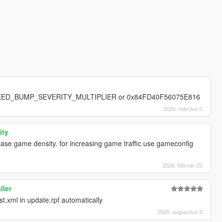
D_BUMP_SEVERITY_MULTIPLIER or 0x84FD40F56075E816
2026. március 5.
ity
base game density. for increasing game traffic use gameconfig
2026. február 23.
ller
st.xml in update.rpf automatically
2025. augusztus 3.