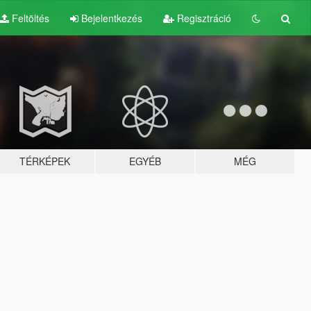
Feltöltés
Bejelentkezés
Regisztráció
TÉRKÉPEK
EGYÉB
MÉG