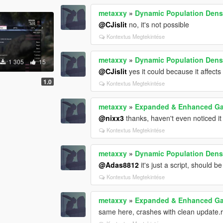
metaxxy
»
Dynamic Population Dens
@CJislit
no, it's not possible
Kontextus Megtekintése
metaxxy
»
Dynamic Population Dens
1 305
15
@CJislit
yes it could because it affects
1.0
Kontextus Megtekintése
metaxxy
»
Expanded & Enhanced Ga
@nixx3
thanks, haven't even noticed it
Kontextus Megtekintése
metaxxy
»
Dynamic Population Dens
@Adas8812
it's just a script, should 
Kontextus Megtekintése
metaxxy
»
Expanded & Enhanced Ga
same here, crashes with clean update.r