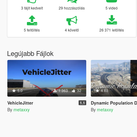
3 fájlt kedvelt
29 hozzászólás
5 videó
5 feltöltés
4 követő
26 371 letöltés
Legújabb Fájlok
5.0
1 363
32
4.88
VehicleJitter
Dynamic Population D
1.1
By
metaxxy
By
metaxxy