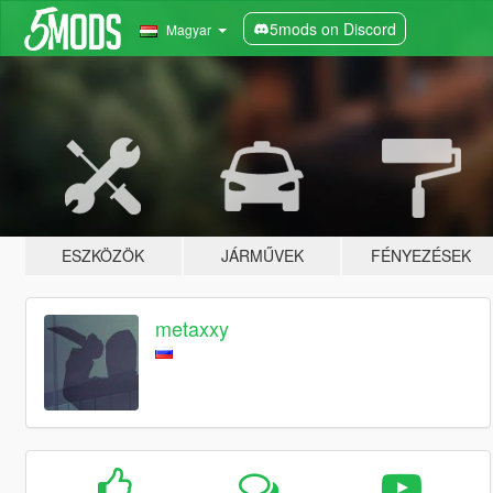
5mods on Discord
Magyar
ESZKÖZÖK
JÁRMŰVEK
FÉNYEZÉSEK
metaxxy