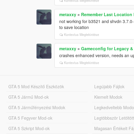
Kontextus Megtekintése
metaxxy
»
Remember Last Location 
not working for b3521 and shvdn 3.7.0-n
to save location
Kontextus Megtekintése
metaxxy
»
Gameconfig for Legacy 
crashes enhanced version, needs an u
Kontextus Megtekintése
GTA 5 Mod Készítő Eszközök
Legújabb Fájlok
GTA 5 Jármű Mod-ok
Kiemelt Modok
GTA 5 Járműfényezési Modok
Legkedveltebb Modo
GTA 5 Fegyver Mod-ok
Legtöbbször Letöltö
GTA 5 Szkript Mod-ok
Magasan Értékelt Fá