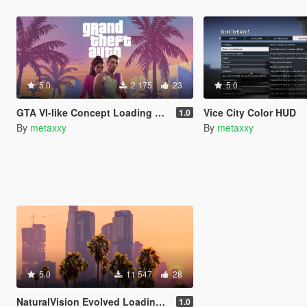
5.0
2 175
23
5.0
GTA VI-like Concept Loading Music and Pause Menu Music
Vice City Color HUD
1.0
By
metaxxy
By
metaxxy
5.0
11 547
28
NaturalVision Evolved Loading Screens
1.0