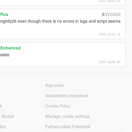
2025. június 23.
Plus
ightly26 even though there is no errors in logs and script seems
2025. június 12.
& Enhanced
pdate
2025. április 26.
Kapcsolat
Adatvédelmi Irányelvek
k
Cookie Policy
tt Modok
Manage cookie settings
jlok
Felhasználási Feltételek