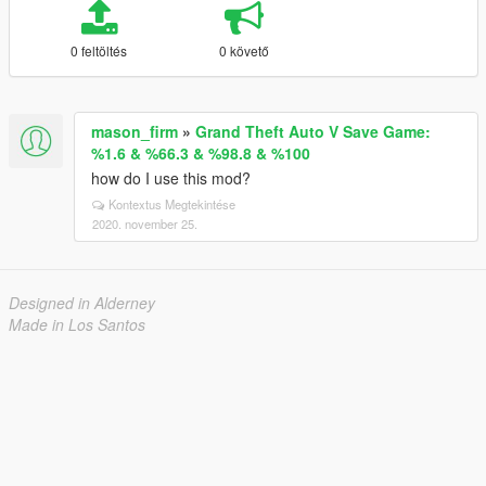
0 feltöltés
0 követő
mason_firm
»
Grand Theft Auto V Save Game:
%1.6 & %66.3 & %98.8 & %100
how do I use this mod?
Kontextus Megtekintése
2020. november 25.
Designed in Alderney
Made in Los Santos