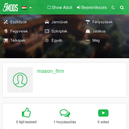
Show Adult
Bejelentkezés
Eszközök
Járművek
Fényezések
Fegyverek
Szkriptek
Játékos
Térképek
Egyéb
Még
mason_firm
0 fájlt kedvelt
1 hozzászólás
0 videó