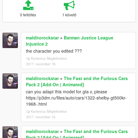
0 feltöltés
1 követő
malditorockstar
»
Batman Justice League
Injustice 2
the character you edited ???
Kontextus Megtekintése
2017. november 18.
malditorockstar
»
The Fast and the Furious Cars
Pack 2 [Add-On | Animated]
can you adapt this model for gta v, please
https://p3dm.ru/files/auto/cars/1322-shelby-gt500kr-
1968-.html
Kontextus Megtekintése
2017. november 16.
malditorockstar
»
The Fast and the Furious Cars
Pack 2 [Add-On | Animated]