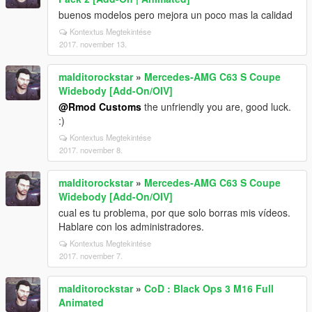
buenos modelos pero mejora un poco mas la calidad
Kontextus Megtekintése
2017. november 13.
malditorockstar
»
Mercedes-AMG C63 S Coupe
Widebody [Add-On/OIV]
@Rmod Customs
the unfriendly you are, good luck.
:)
Kontextus Megtekintése
2017. november 8.
malditorockstar
»
Mercedes-AMG C63 S Coupe
Widebody [Add-On/OIV]
cual es tu problema, por que solo borras mis vídeos.
Hablare con los administradores.
Kontextus Megtekintése
2017. november 7.
malditorockstar
»
CoD : Black Ops 3 M16 Full
Animated