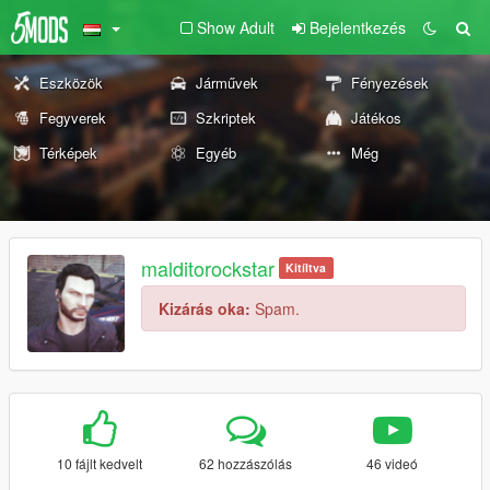
Show Adult
Bejelentkezés
Eszközök
Járművek
Fényezések
Fegyverek
Szkriptek
Játékos
Térképek
Egyéb
Még
malditorockstar
Kitíltva
Kizárás oka:
Spam.
10 fájlt kedvelt
62 hozzászólás
46 videó