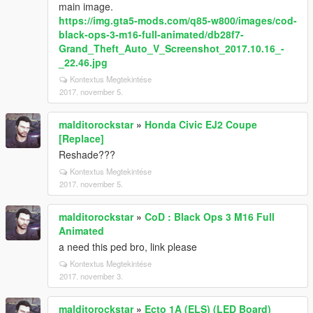
main image.
https://img.gta5-mods.com/q85-w800/images/cod-
black-ops-3-m16-full-animated/db28f7-
Grand_Theft_Auto_V_Screenshot_2017.10.16_-
_22.46.jpg
Kontextus Megtekintése
2017. november 5.
malditorockstar
»
Honda Civic EJ2 Coupe
[Replace]
Reshade???
Kontextus Megtekintése
2017. november 5.
malditorockstar
»
CoD : Black Ops 3 M16 Full
Animated
a need this ped bro, link please
Kontextus Megtekintése
2017. november 3.
malditorockstar
»
Ecto 1A (ELS) (LED Board)