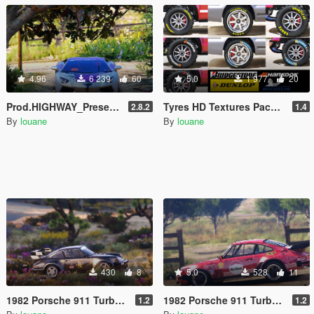
4.96
6 239
60
5.0
1 977
20
Prod.HIGHWAY_Preset_GRAPHIC
Tyres HD Textures Pack 2K
2.8.2
1.4
By
louane
By
louane
430
8
5.0
528
11
1982 Porsche 911 Turbo John Player Special Livery [4K]
1982 Porsche 911 Turbo Marlboro Livery Packs [2K- 4K]
1.2
1.2