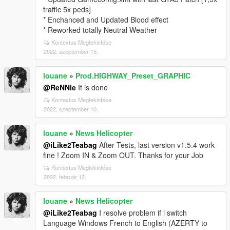
traffic 5x peds]
* Enchanced and Updated Blood effect
* Reworked totally Neutral Weather
Kontextus Megtekintése
2022. szeptember 15.
louane
»
Prod.HIGHWAY_Preset_GRAPHIC
@ReNNie
It is done
Kontextus Megtekintése
2022. szeptember 10.
louane
»
News Helicopter
@iLike2Teabag
After Tests, last version v1.5.4 work
fine ! Zoom IN & Zoom OUT. Thanks for your Job
Kontextus Megtekintése
2022. február 12.
louane
»
News Helicopter
@iLike2Teabag
I resolve problem if i switch
Language Windows French to English (AZERTY to