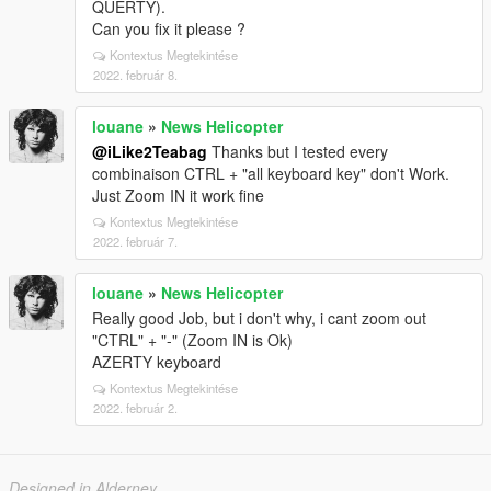
QUERTY).
Can you fix it please ?
Kontextus Megtekintése
2022. február 8.
louane
»
News Helicopter
@iLike2Teabag
Thanks but I tested every
combinaison CTRL + "all keyboard key" don't Work.
Just Zoom IN it work fine
Kontextus Megtekintése
2022. február 7.
louane
»
News Helicopter
Really good Job, but i don't why, i cant zoom out
"CTRL" + "-" (Zoom IN is Ok)
AZERTY keyboard
Kontextus Megtekintése
2022. február 2.
Designed in Alderney