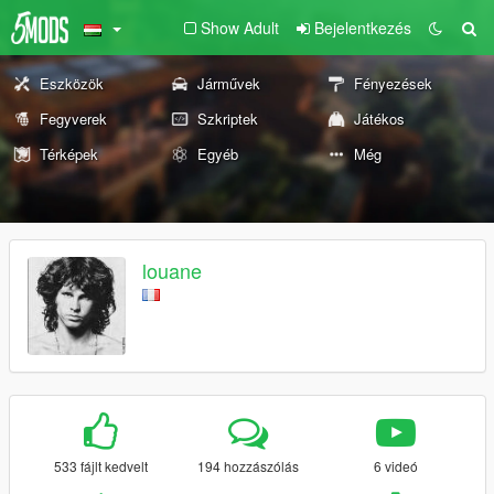
Show Adult
Bejelentkezés
Eszközök
Járművek
Fényezések
Fegyverek
Szkriptek
Játékos
Térképek
Egyéb
Még
louane
533 fájlt kedvelt
194 hozzászólás
6 videó