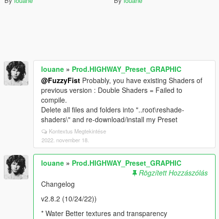
By
louane
By
louane
louane
»
Prod.HIGHWAY_Preset_GRAPHIC
@FuzzyFist
Probably, you have existing Shaders of
previous version : Double Shaders = Failed to
compile.
Delete all files and folders into "..root\reshade-
shaders\" and re-download/install my Preset
Kontextus Megtekintése
2022. november 18.
louane
»
Prod.HIGHWAY_Preset_GRAPHIC
Rögzített Hozzászólás
Changelog
v2.8.2 (10/24/22))
* Water Better textures and transparency