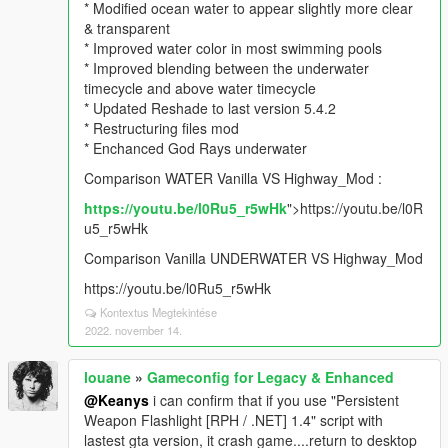
* Modified ocean water to appear slightly more clear
& transparent
* Improved water color in most swimming pools
* Improved blending between the underwater
timecycle and above water timecycle
* Updated Reshade to last version 5.4.2
* Restructuring files mod
* Enchanced God Rays underwater
Comparison WATER Vanilla VS Highway_Mod :
https://youtu.be/l0Ru5_r5wHk
">https://youtu.be/l0R
u5_r5wHk
Comparison Vanilla UNDERWATER VS Highway_Mod
https://youtu.be/l0Ru5_r5wHk
Kontextus Megtekintése
2022. november 14.
louane
»
Gameconfig for Legacy & Enhanced
@Keanys
i can confirm that if you use "Persistent
Weapon Flashlight [RPH / .NET] 1.4" script with
lastest gta version, it crash game....return to desktop