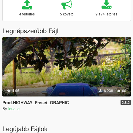
4 feltöltés
5 követő
9 174 letöltés
Legnépszerűbb Fájl
4.96
6 239
60
Prod.HIGHWAY_Preset_GRAPHIC
2.8.2
By
louane
Legújabb Fájlok