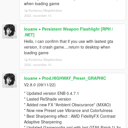
when loading game
Kontextus Megtekintése
2022. november 10.
louane
»
Persistent Weapon Flashlight [RPH /
.NET]
Hello, i can confirm that if you use with lastest gta
version, it crash game....return to desktop when
loading game
Kontextus Megtekintése
2022. november 10.
louane
»
Prod.HIGHWAY_Preset_GRAPHIC
V2.8.0 (09/11/22)
* Updated version ENB 0.4.7.1
* Lasted ReShade version
* Added new FX "Ambient Obscurance" (MXAO)
* Now new Preset use Vibrance and Colorfulness
* Best Sharpening effect : AMD FidelityFX Contrast
Adaptive Sharpening
* Updated Gameconfig.xml with last GTA5 Patch [1,5x