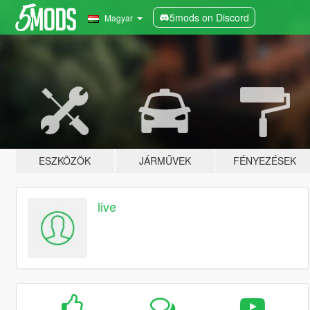
5mods on Discord
Magyar
ESZKÖZÖK
JÁRMŰVEK
FÉNYEZÉSEK
live