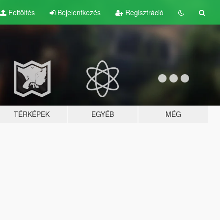
Feltöltés
Bejelentkezés
Regisztráció
TÉRKÉPEK
EGYÉB
MÉG