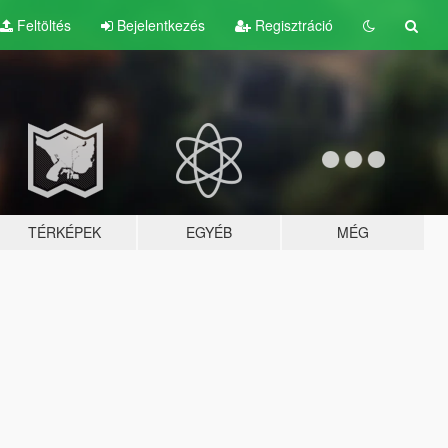
Feltöltés
Bejelentkezés
Regisztráció
TÉRKÉPEK
EGYÉB
MÉG