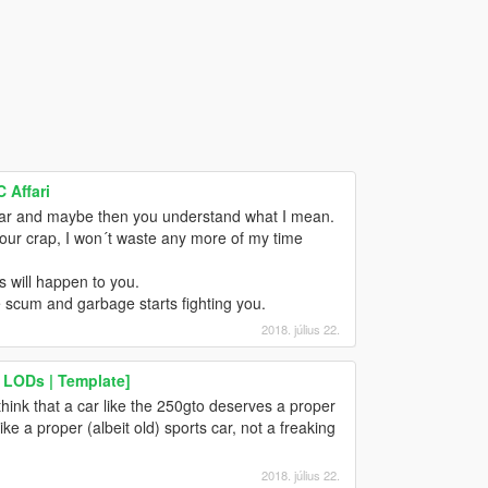
 Affari
car and maybe then you understand what I mean.
your crap, I won´t waste any more of my time
s will happen to you.
he scum and garbage starts fighting you.
2018. július 22.
 LODs | Template]
think that a car like the 250gto deserves a proper
ike a proper (albeit old) sports car, not a freaking
2018. július 22.