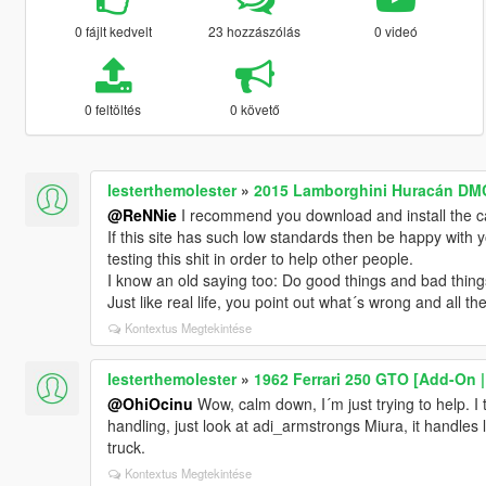
0 fájlt kedvelt
23 hozzászólás
0 videó
0 feltöltés
0 követő
lesterthemolester
»
2015 Lamborghini Huracán DMC
@ReNNie
I recommend you download and install the 
If this site has such low standards then be happy with 
testing this shit in order to help other people.
I know an old saying too: Do good things and bad thing
Just like real life, you point out what´s wrong and all t
Kontextus Megtekintése
lesterthemolester
»
1962 Ferrari 250 GTO [Add-On |
@OhiOcinu
Wow, calm down, I´m just trying to help. I 
handling, just look at adi_armstrongs Miura, it handles l
truck.
Kontextus Megtekintése