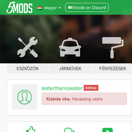
5mods on Discord
Magyar
ESZKÖZÖK
JÁRMŰVEK
FÉNYEZÉSEK
lesterthemolester
Kitíltva
Kizárás oka:
Harassing users