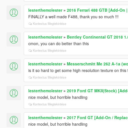
lesterthemolester
»
2016 Ferrari 488 GTB [Add-On |
FINALLY a well made F488, thank you so much !!!
Kontextus Megtekintése
lesterthemolester
»
Bentley Continental GT 2018 1
cmon, you can do better than this
Kontextus Megtekintése
lesterthemolester
»
Messerschmitt Me 262 A-1a (worl
is it so hard to get some high resolution texture on this 
Kontextus Megtekintése
lesterthemolester
»
2019 Ford GT MKII(Stock) [Add
nice model, but horrible handling
Kontextus Megtekintése
lesterthemolester
»
2017 Ford GT [Add-On / Replace
nice model, but horrible handling