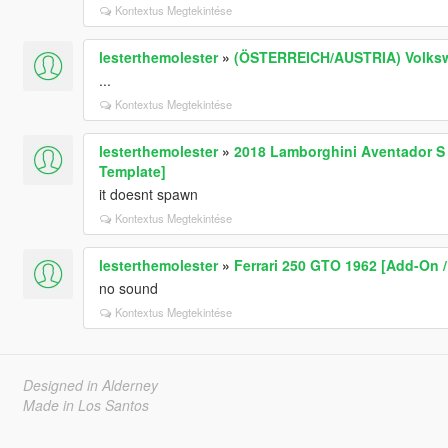
Kontextus Megtekintése
lesterthemolester
»
(ÖSTERREICH/AUSTRIA) Volkswag
...
Kontextus Megtekintése
lesterthemolester
»
2018 Lamborghini Aventador S R
Template]
it doesnt spawn
Kontextus Megtekintése
lesterthemolester
»
Ferrari 250 GTO 1962 [Add-On /
no sound
Kontextus Megtekintése
Designed in Alderney
Made in Los Santos