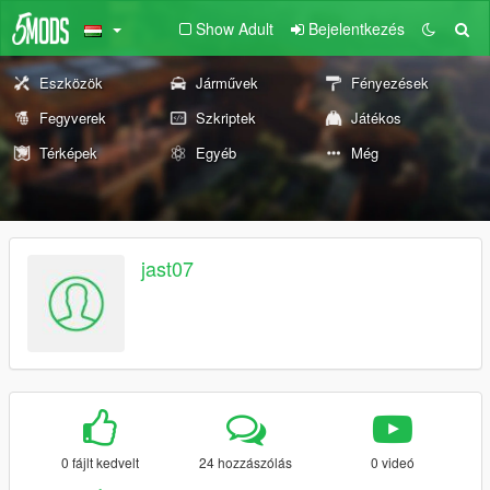
Show Adult
Bejelentkezés
Eszközök
Járművek
Fényezések
Fegyverek
Szkriptek
Játékos
Térképek
Egyéb
Még
jast07
0 fájlt kedvelt
24 hozzászólás
0 videó