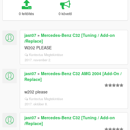
0 feltöltés
0 követő
jast07
»
Mercedes-Benz C32 [Tuning / Add-on
/Replace]
W202 PLEASE
Kontextus Megtekintése
2017. november 2.
jast07
»
Mercedes-Benz C32 AMG 2004 [Add-On /
Replace]
w202 please
Kontextus Megtekintése
2017. október 8.
jast07
»
Mercedes-Benz C32 [Tuning / Add-on
/Replace]