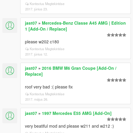
Kontextus Megtekintése
2017. június 23.
jast07
»
Mercedes-Benz Classe A45 AMG | Edition
1 [Add-On / Replace]
please w202 c180
Kontextus Megtekintése
2017. június 12.
jast07
»
2016 BMW M6 Gran Coupe [Add-On /
Replace]
roof very bad :( please fix
Kontextus Megtekintése
2017. május 26.
jast07
»
1997 Mercedes E55 AMG [Add-On]
very beatiful mod and please w211 and w212 :)