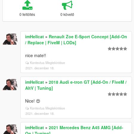
0 feltöltés
0 követő
imHellcat
»
Renault Zoe E-Sport Concept [Add-On
/ Replace | FiveM | LODs]
nice mate!!
Kontextus Megtekintése
2021. december 18.
imHellcat
»
2018 Audi e-tron GT [Add-On / FiveM /
AltV | Tuning]
Nice! 😍
Kontextus Megtekintése
2021. december 18.
imHellcat
»
2021 Mercedes Benz A45 AMG [Add-
On | Tuning]