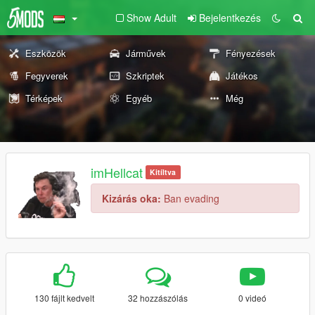
Show Adult
Bejelentkezés
Eszközök
Járművek
Fényezések
Fegyverek
Szkriptek
Játékos
Térképek
Egyéb
Még
imHellcat
Kitíltva
Kizárás oka:
Ban evading
130 fájlt kedvelt
32 hozzászólás
0 videó