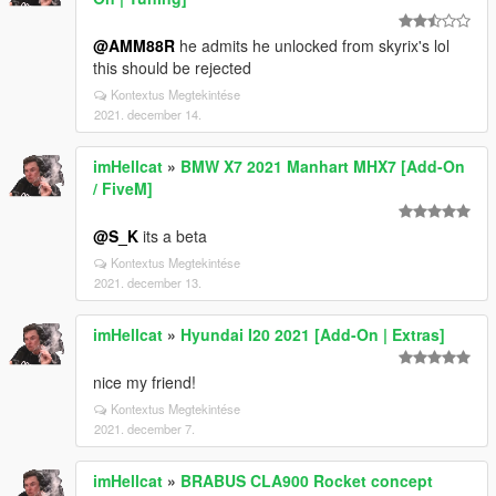
@AMM88R
he admits he unlocked from skyrix's lol
this should be rejected
Kontextus Megtekintése
2021. december 14.
imHellcat
»
BMW X7 2021 Manhart MHX7 [Add-On
/ FiveM]
@S_K
its a beta
Kontextus Megtekintése
2021. december 13.
imHellcat
»
Hyundai I20 2021 [Add-On | Extras]
nice my friend!
Kontextus Megtekintése
2021. december 7.
imHellcat
»
BRABUS CLA900 Rocket concept