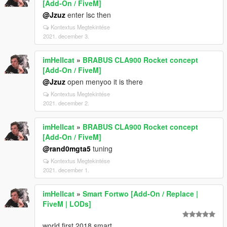
[Add-On / FiveM]
@Jzuz
enter lsc then
Kontextus Megtekintése
2021. december 3.
imHellcat
»
BRABUS CLA900 Rocket concept
[Add-On / FiveM]
@Jzuz
open menyoo it is there
Kontextus Megtekintése
2021. december 2.
imHellcat
»
BRABUS CLA900 Rocket concept
[Add-On / FiveM]
@rand0mgta5
tuning
Kontextus Megtekintése
2021. december 1.
imHellcat
»
Smart Fortwo [Add-On / Replace |
FiveM | LODs]
world first 2018 smart