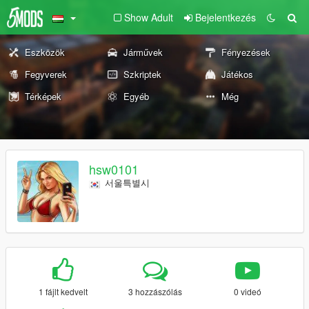
Show Adult
Bejelentkezés
Eszközök
Járművek
Fényezések
Fegyverek
Szkriptek
Játékos
Térképek
Egyéb
Még
hsw0101
서울특별시
1 fájlt kedvelt
3 hozzászólás
0 videó