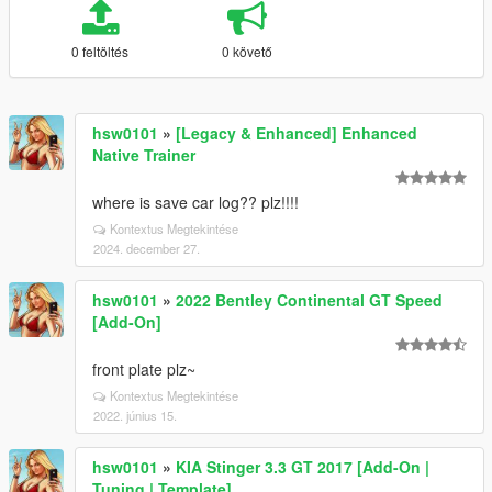
0 feltöltés
0 követő
hsw0101
»
[Legacy & Enhanced] Enhanced
Native Trainer
where is save car log?? plz!!!!
Kontextus Megtekintése
2024. december 27.
hsw0101
»
2022 Bentley Continental GT Speed
[Add-On]
front plate plz~
Kontextus Megtekintése
2022. június 15.
hsw0101
»
KIA Stinger 3.3 GT 2017 [Add-On |
Tuning | Template]