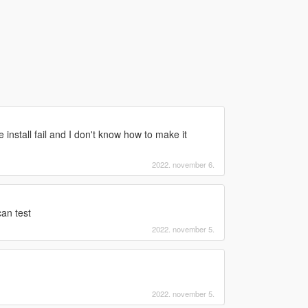
ike install fail and I don't know how to make it
2022. november 6.
an test
2022. november 5.
2022. november 5.