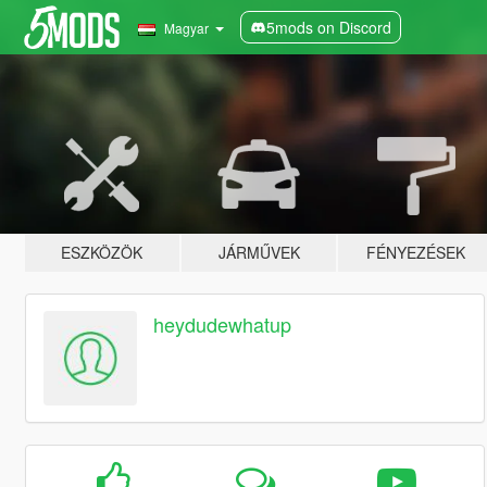
5mods on Discord
Magyar
ESZKÖZÖK
JÁRMŰVEK
FÉNYEZÉSEK
heydudewhatup