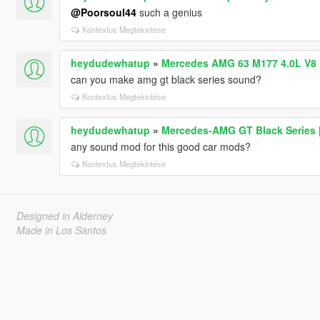
@Poorsoul44
such a genius
Kontextus Megtekintése
heydudewhatup
»
Mercedes AMG 63 M177 4.0L V8 
can you make amg gt black series sound?
Kontextus Megtekintése
heydudewhatup
»
Mercedes-AMG GT Black Series 
any sound mod for this good car mods?
Kontextus Megtekintése
Designed in Alderney
Made in Los Santos