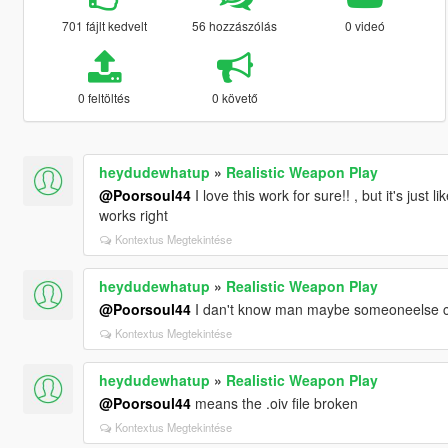
701 fájlt kedvelt
56 hozzászólás
0 videó
0 feltöltés
0 követő
heydudewhatup
»
Realistic Weapon Play
@Poorsoul44
I love this work for sure!! , but it's just l
works right
Kontextus Megtekintése
heydudewhatup
»
Realistic Weapon Play
@Poorsoul44
I dan't know man maybe someoneelse c
Kontextus Megtekintése
heydudewhatup
»
Realistic Weapon Play
@Poorsoul44
means the .oiv file broken
Kontextus Megtekintése