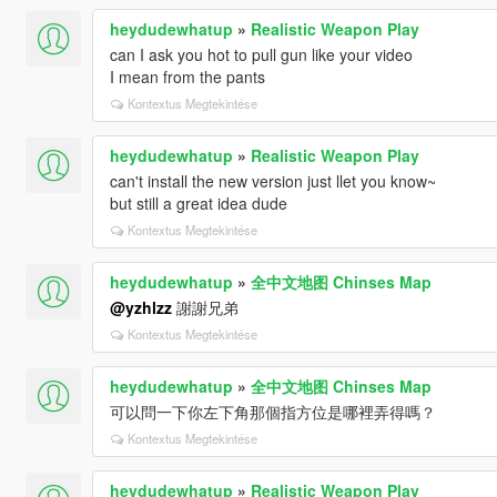
heydudewhatup
»
Realistic Weapon Play
can I ask you hot to pull gun like your video
I mean from the pants
Kontextus Megtekintése
heydudewhatup
»
Realistic Weapon Play
can't install the new version just llet you know~
but still a great idea dude
Kontextus Megtekintése
heydudewhatup
»
全中文地图 Chinses Map
@yzhlzz
謝謝兄弟
Kontextus Megtekintése
heydudewhatup
»
全中文地图 Chinses Map
可以問一下你左下角那個指方位是哪裡弄得嗎？
Kontextus Megtekintése
heydudewhatup
»
Realistic Weapon Play