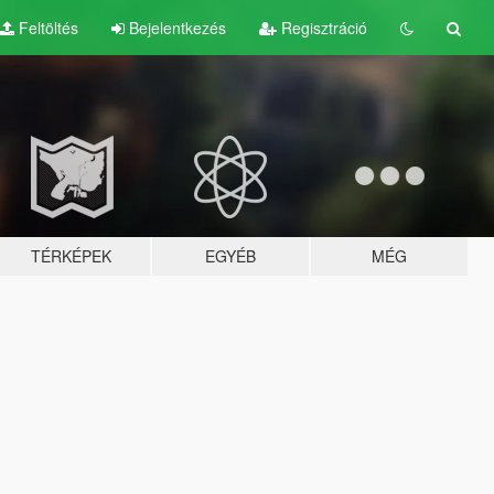
Feltöltés
Bejelentkezés
Regisztráció
TÉRKÉPEK
EGYÉB
MÉG