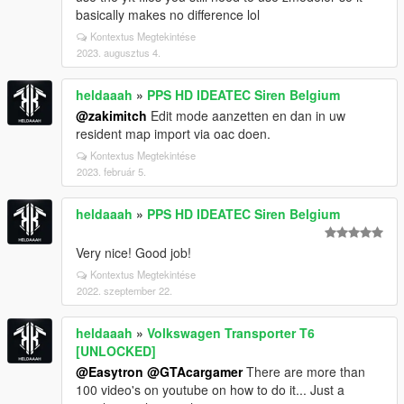
basically makes no difference lol
Kontextus Megtekintése
2023. augusztus 4.
heldaaah
»
PPS HD IDEATEC Siren Belgium
@zakimitch
Edit mode aanzetten en dan in uw
resident map import via oac doen.
Kontextus Megtekintése
2023. február 5.
heldaaah
»
PPS HD IDEATEC Siren Belgium
Very nice! Good job!
Kontextus Megtekintése
2022. szeptember 22.
heldaaah
»
Volkswagen Transporter T6
[UNLOCKED]
@Easytron
@GTAcargamer
There are more than
100 video's on youtube on how to do it... Just a