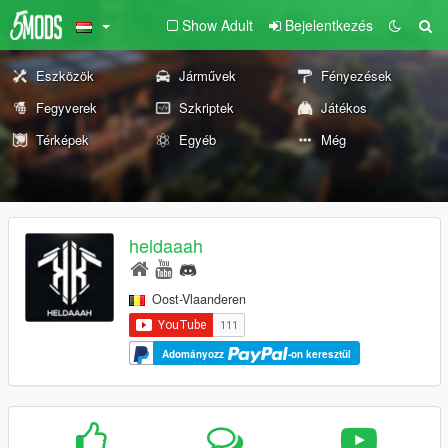
Show Adult
Bejelentkezés
Eszközök
Járművek
Fényezések
Fegyverek
Szkriptek
Játékos
Térképek
Egyéb
Még
heldaaah
Oost-Vlaanderen
Adományozz
-on keresztül