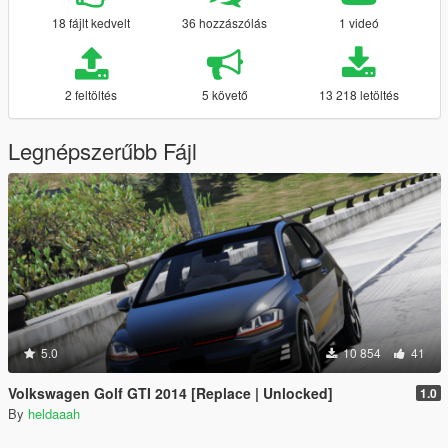
18 fájlt kedvelt
36 hozzászólás
1 videó
2 feltöltés
5 követő
13 218 letöltés
Legnépszerűbb Fájl
5.0
10 854
41
Volkswagen Golf GTI 2014 [Replace | Unlocked]
1.0
By
heldaaah