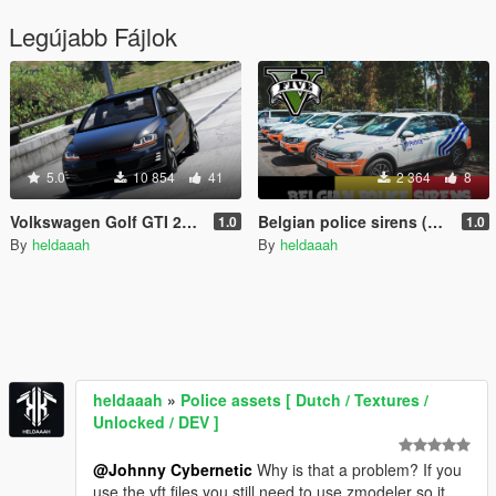
Legújabb Fájlok
5.0
10 854
41
2 364
8
Volkswagen Golf GTI 2014 [Replace | Unlocked]
Belgian police sirens (E-HORN) REAL ONES
1.0
1.0
By
heldaaah
By
heldaaah
heldaaah
»
Police assets [ Dutch / Textures /
Unlocked / DEV ]
@Johnny Cybernetic
Why is that a problem? If you
use the yft files you still need to use zmodeler so it