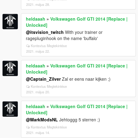
2021. május 28.
heldaaah
»
Volkswagen Golf GTI 2014 [Replace |
Unlocked]
@itsvision_twitch
With your trainer or
ragepluginhook on the name 'buffalo'
Kontextus Megtekintése
2021. május 22.
heldaaah
»
Volkswagen Golf GTI 2014 [Replace |
Unlocked]
@Captain_Zilver
Zal er eens naar kijken ;)
Kontextus Megtekintése
2021. május 20.
heldaaah
»
Volkswagen Golf GTI 2014 [Replace |
Unlocked]
@MarkModsNL
Jehtoggg 5 sterren ;)
Kontextus Megtekintése
2021. május 14.