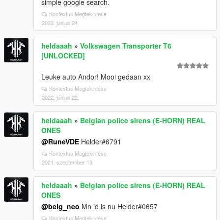
simple google search.
Kontextus Megtekintése
2022. június 24.
heldaaah
»
Volkswagen Transporter T6
[UNLOCKED]
Leuke auto Andor! Mooi gedaan xx
Kontextus Megtekintése
2022. június 22.
heldaaah
»
Belgian police sirens (E-HORN) REAL
ONES
@RuneVDE
Helder#6791
Kontextus Megtekintése
2021. szeptember 13.
heldaaah
»
Belgian police sirens (E-HORN) REAL
ONES
@belg_neo
Mn id is nu Helder#0657
Kontextus Megtekintése