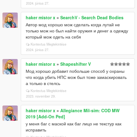
2024. június 27.
haker mistor x
»
SearchV - Search Dead Bodies
Автор мод хорошо мож сделать когда лутай не
только мож но был найти оружия и денег а одежду
который мож одеть на себя
Kontextus Megtekintése
2024. június 27.
haker mistor x
»
Shapeshifter V
Мод хорошо добавит побольше способ у охраны
что когда убить НПС мож был тоже замаскировать
а только в стелсь
Kontextus Megtekintése
2023. november 29.
haker mistor x
»
Allegiance Mil-sim: COD MW
2019 [Add-On Ped]
у меня баг с маской как баг лицо не текстур как
исправить