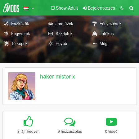
Show Adult
Bejelentkezés
Eszközök
Járművek
Fényezések
Fegyverek
Szkriptek
Játékos
Térképek
Egyéb
Még
haker mistor x
8 fájlt kedvelt
9 hozzászólás
0 videó