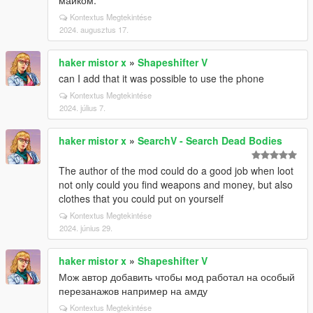
майком.
Kontextus Megtekintése
2024. augusztus 17.
haker mistor x
»
Shapeshifter V
can I add that it was possible to use the phone
Kontextus Megtekintése
2024. július 7.
haker mistor x
»
SearchV - Search Dead Bodies
The author of the mod could do a good job when loot
not only could you find weapons and money, but also
clothes that you could put on yourself
Kontextus Megtekintése
2024. június 29.
haker mistor x
»
Shapeshifter V
Мож автор добавить чтобы мод работал на особый
перезанажов например на амду
Kontextus Megtekintése