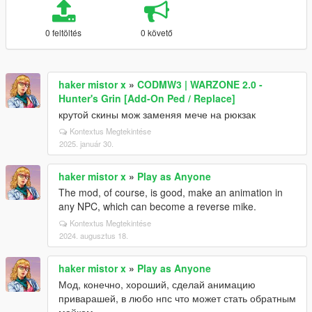
0 feltöltés
0 követő
haker mistor x
»
CODMW3 | WARZONE 2.0 -
Hunter's Grin [Add-On Ped / Replace]
крутой скины мож заменяя мече на рюкзак
Kontextus Megtekintése
2025. január 30.
haker mistor x
»
Play as Anyone
The mod, of course, is good, make an animation in
any NPC, which can become a reverse mike.
Kontextus Megtekintése
2024. augusztus 18.
haker mistor x
»
Play as Anyone
Мод, конечно, хороший, сделай анимацию
приварашей, в любо нпс что может стать обратным