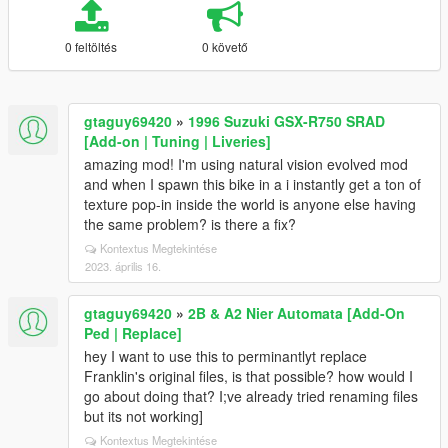
0 feltöltés
0 követő
gtaguy69420
»
1996 Suzuki GSX-R750 SRAD
[Add-on | Tuning | Liveries]
amazing mod! I'm using natural vision evolved mod
and when I spawn this bike in a i instantly get a ton of
texture pop-in inside the world is anyone else having
the same problem? is there a fix?
Kontextus Megtekintése
2023. április 16.
gtaguy69420
»
2B & A2 Nier Automata [Add-On
Ped | Replace]
hey I want to use this to perminantlyt replace
Franklin's original files, is that possible? how would I
go about doing that? I;ve already tried renaming files
but its not working]
Kontextus Megtekintése