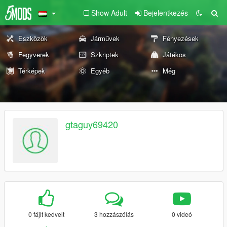
Show Adult
Bejelentkezés
Eszközök
Járművek
Fényezések
Fegyverek
Szkriptek
Játékos
Térképek
Egyéb
Még
gtaguy69420
0 fájlt kedvelt
3 hozzászólás
0 videó