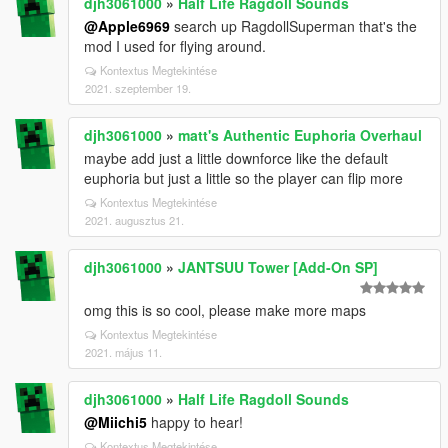
djh3061000
»
Half Life Ragdoll Sounds
@Apple6969
search up RagdollSuperman that's the
mod I used for flying around.
Kontextus Megtekintése
2021. szeptember 19.
djh3061000
»
matt's Authentic Euphoria Overhaul
maybe add just a little downforce like the default
euphoria but just a little so the player can flip more
Kontextus Megtekintése
2021. augusztus 21.
djh3061000
»
JANTSUU Tower [Add-On SP]
omg this is so cool, please make more maps
Kontextus Megtekintése
2021. május 11.
djh3061000
»
Half Life Ragdoll Sounds
@Miichi5
happy to hear!
Kontextus Megtekintése