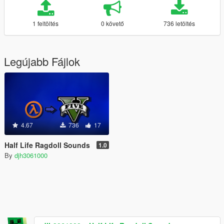
1 feltöltés
0 követő
736 letöltés
Legújabb Fájlok
4.67
736
17
Half Life Ragdoll Sounds
1.0
By
djh3061000