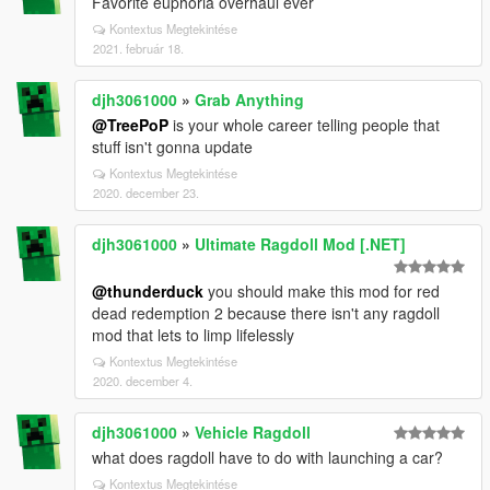
Favorite euphoria overhaul ever
Kontextus Megtekintése
2021. február 18.
djh3061000
»
Grab Anything
@TreePoP
is your whole career telling people that
stuff isn't gonna update
Kontextus Megtekintése
2020. december 23.
djh3061000
»
Ultimate Ragdoll Mod [.NET]
@thunderduck
you should make this mod for red
dead redemption 2 because there isn't any ragdoll
mod that lets to limp lifelessly
Kontextus Megtekintése
2020. december 4.
djh3061000
»
Vehicle Ragdoll
what does ragdoll have to do with launching a car?
Kontextus Megtekintése