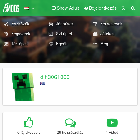
Show Adult
Bejelentkezés
Eszközök
Járművek
Fényezések
Fegyverek
Szkriptek
Játékos
Térképek
Egyéb
Még
djh3061000
0 fájlt kedvelt
29 hozzászólás
1 videó