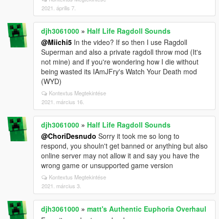
2021. április 7.
djh3061000
»
Half Life Ragdoll Sounds
@Miichi5
In the video? If so then I use Ragdoll
Superman and also a private ragdoll throw mod (It's
not mine) and if you're wondering how I die without
being wasted its IAmJFry's Watch Your Death mod
(WYD)
Kontextus Megtekintése
2021. március 16.
djh3061000
»
Half Life Ragdoll Sounds
@ChoriDesnudo
Sorry it took me so long to
respond, you shouln't get banned or anything but also
online server may not allow it and say you have the
wrong game or unsupported game version
Kontextus Megtekintése
2021. március 3.
djh3061000
»
matt's Authentic Euphoria Overhaul