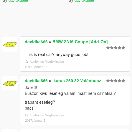
By
davidka666
By
davidka666
davidka666
»
BMW Z3 M Coupe [Add-On]
This is real car? anyway good job!
Kontextus Megtekintése
2017. január 27.
davidka666
»
Ikarus 260.32 Volánbusz
Jo lett!
Buszon kívül esetleg valami mást nem csinálnál?
trabant esetleg?
pacsi
Kontextus Megtekintése
2017. január 9.