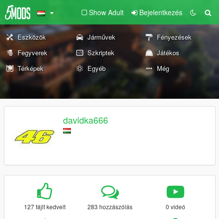
Show Adult
Bejelentkezés
Eszközök
Járművek
Fényezések
Fegyverek
Szkriptek
Játékos
Térképek
Egyéb
Még
davidka666
127 fájlt kedvelt
283 hozzászólás
0 videó