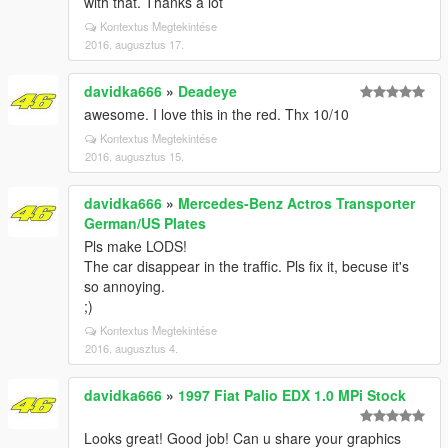
with that. Thanks a lot
Kontextus Megtekintése
2016. augusztus 17.
davidka666
»
Deadeye
awesome. I love this in the red. Thx 10/10
Kontextus Megtekintése
2016. augusztus 15.
davidka666
»
Mercedes-Benz Actros Transporter
German/US Plates
Pls make LODS!
The car disappear in the traffic. Pls fix it, becuse it's
so annoying.
;)
Kontextus Megtekintése
2016. augusztus 4.
davidka666
»
1997 Fiat Palio EDX 1.0 MPi Stock
Looks great! Good job! Can u share your graphics