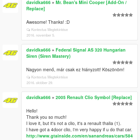
davidka666
»
Mr. Bean's Mini Cooper [Add-On /
Replace]
Awesome! Thanks! :D
Kontextus Megtekintése
2016. november 5.
davidka666
»
Federal Signal AS 320 Hungarian
Siren (Siren Mastery)
Nagyon menő, már csak ez hiányzott! Köszönöm!
Kontextus Megtekintése
2016. október 29.
davidka666
»
2005 Renault Clio Symbol [Replace]
Hello!
Thank you so much!
I love it, but it's not a clio, it's a renault thalia (1).
I have got a 4door clio, i'm very happy if u do that car.
http://www.gtainside.com/en/sanandreas/cars/584