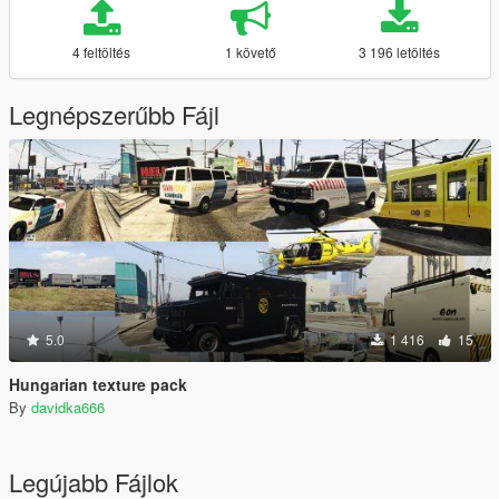
4 feltöltés
1 követő
3 196 letöltés
Legnépszerűbb Fájl
5.0
1 416
15
Hungarian texture pack
By
davidka666
Legújabb Fájlok