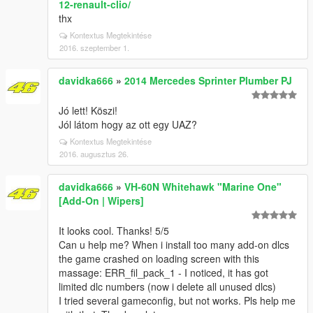
12-renault-clio/
thx
Kontextus Megtekintése
2016. szeptember 1.
davidka666
»
2014 Mercedes Sprinter Plumber PJ
Jó lett! Köszi!
Jól látom hogy az ott egy UAZ?
Kontextus Megtekintése
2016. augusztus 26.
davidka666
»
VH-60N Whitehawk "Marine One"
[Add-On | Wipers]
It looks cool. Thanks! 5/5
Can u help me? When i install too many add-on dlcs
the game crashed on loading screen with this
massage: ERR_fil_pack_1 - I noticed, it has got
limited dlc numbers (now i delete all unused dlcs)
I tried several gameconfig, but not works. Pls help me