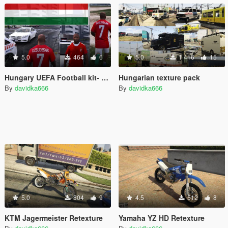
5.0
464
6
5.0
1 416
15
Hungary UEFA Football kit- Dzsudzsák
Hungarian texture pack
By
davidka666
By
davidka666
5.0
804
9
4.5
512
8
KTM Jagermeister Retexture
Yamaha YZ HD Retexture