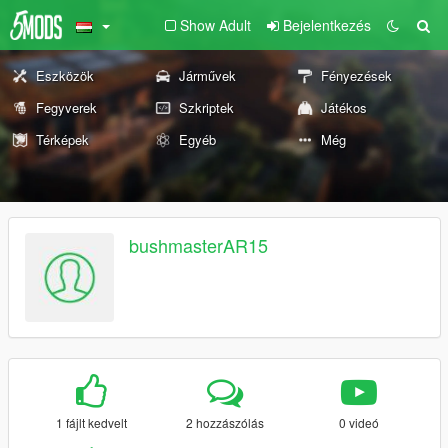
Show Adult
Bejelentkezés
Eszközök
Járművek
Fényezések
Fegyverek
Szkriptek
Játékos
Térképek
Egyéb
Még
bushmasterAR15
1 fájlt kedvelt
2 hozzászólás
0 videó