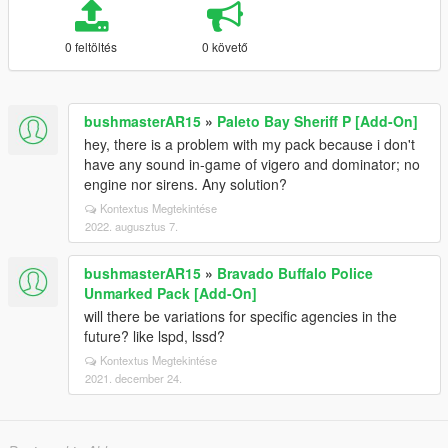
0 feltöltés
0 követő
bushmasterAR15
»
Paleto Bay Sheriff P [Add-On]
hey, there is a problem with my pack because i don't
have any sound in-game of vigero and dominator; no
engine nor sirens. Any solution?
Kontextus Megtekintése
2022. augusztus 7.
bushmasterAR15
»
Bravado Buffalo Police
Unmarked Pack [Add-On]
will there be variations for specific agencies in the
future? like lspd, lssd?
Kontextus Megtekintése
2021. december 24.