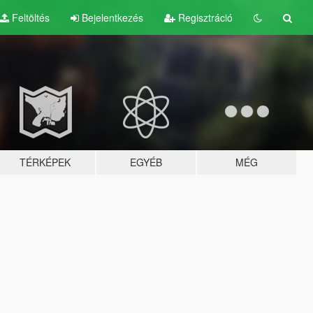
Feltöltés
Bejelentkezés
Regisztráció
TÉRKÉPEK
EGYÉB
MÉG