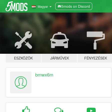
5mods on Discord
Magyar
ESZKÖZÖK
JÁRMŰVEK
FÉNYEZÉSEK
bmwx6m