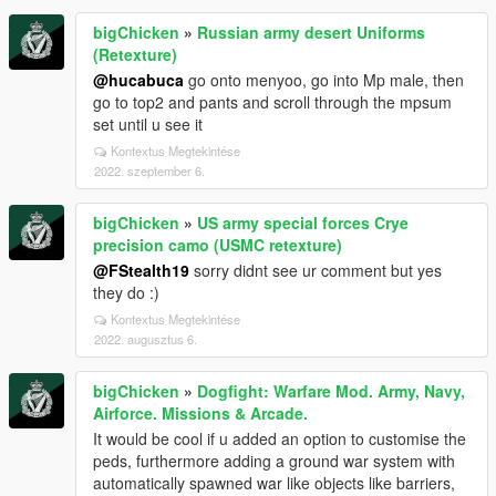
bigChicken
»
Russian army desert Uniforms
(Retexture)
@hucabuca
go onto menyoo, go into Mp male, then
go to top2 and pants and scroll through the mpsum
set until u see it
Kontextus Megtekintése
2022. szeptember 6.
bigChicken
»
US army special forces Crye
precision camo (USMC retexture)
@FStealth19
sorry didnt see ur comment but yes
they do :)
Kontextus Megtekintése
2022. augusztus 6.
bigChicken
»
Dogfight: Warfare Mod. Army, Navy,
Airforce. Missions & Arcade.
It would be cool if u added an option to customise the
peds, furthermore adding a ground war system with
automatically spawned war like objects like barriers,