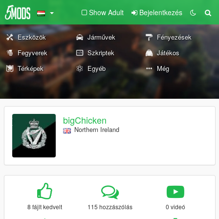
Show Adult
Bejelentkezés
Eszközök
Járművek
Fényezések
Fegyverek
Szkriptek
Játékos
Térképek
Egyéb
Még
bigChicken
Northern Ireland
8 fájlt kedvelt
115 hozzászólás
0 videó