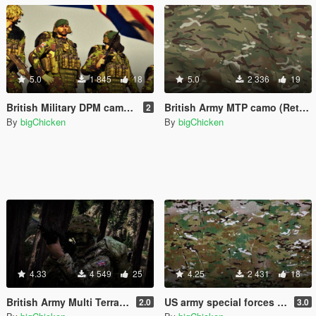
5.0
1 845
18
5.0
2 336
19
British Military DPM camo (Retexture)
British Army MTP camo (Retexture)
2
By
bigChicken
By
bigChicken
4.33
4 549
25
4.25
2 431
18
British Army Multi Terrain Pattern camouflage 2
US army special forces Crye precision camo (USMC retexture)
2.0
3.0