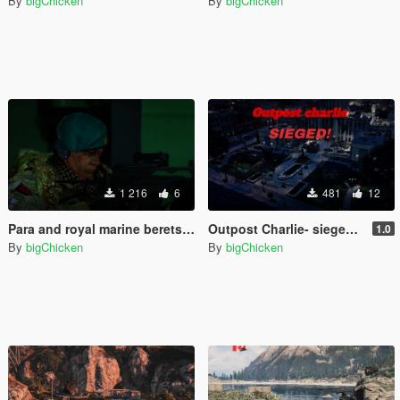
By
bigChicken
By
bigChicken
1 216
6
481
12
Para and royal marine berets (Retexture)
Outpost Charlie- sieged [Menyoo]
1.0
By
bigChicken
By
bigChicken