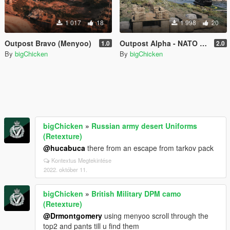
1 017
18
1 998
20
Outpost Bravo (Menyoo)
Outpost Alpha - NATO Military Base (Menyoo)
1.0
2.0
By
bigChicken
By
bigChicken
bigChicken
»
Russian army desert Uniforms
(Retexture)
@hucabuca
there from an escape from tarkov pack
Kontextus Megtekintése
2022. október 11.
bigChicken
»
British Military DPM camo
(Retexture)
@Drmontgomery
using menyoo scroll through the
top2 and pants till u find them