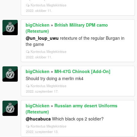
Kontextus Megtekintése
2022. október 11.
bigChicken
»
British Military DPM camo
(Retexture)
@un_loup_uwu
retexture of the regular Burgan in
the game
Kontextus Megtekintése
2022. október 11.
bigChicken
»
MH-47G Chinook [Add-On]
Should try doing a merlin mk4
Kontextus Megtekintése
2022. szeptember 17.
bigChicken
»
Russian army desert Uniforms
(Retexture)
@hucabuca
Which black ops 2 soldier?
Kontextus Megtekintése
2022. szeptember 13.