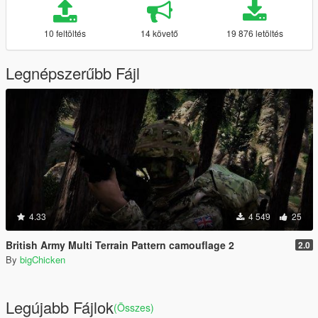
10 feltöltés
14 követő
19 876 letöltés
Legnépszerűbb Fájl
4.33
4 549
25
British Army Multi Terrain Pattern camouflage 2
2.0
By
bigChicken
Legújabb Fájlok
(Összes)