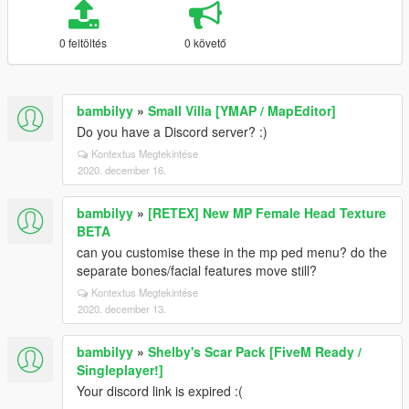
0 feltöltés
0 követő
bambilyy
»
Small Villa [YMAP / MapEditor]
Do you have a Discord server? :)
Kontextus Megtekintése
2020. december 16.
bambilyy
»
[RETEX] New MP Female Head Texture
BETA
can you customise these in the mp ped menu? do the
separate bones/facial features move still?
Kontextus Megtekintése
2020. december 13.
bambilyy
»
Shelby's Scar Pack [FiveM Ready /
Singleplayer!]
Your discord link is expired :(