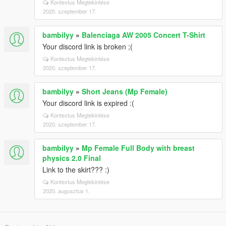
Kontextus Megtekintése
2020. szeptember 17.
bambilyy
»
Balenciaga AW 2005 Concert T-Shirt
Your discord link is broken ;(
Kontextus Megtekintése
2020. szeptember 17.
bambilyy
»
Short Jeans (Mp Female)
Your discord link is expired :(
Kontextus Megtekintése
2020. szeptember 17.
bambilyy
»
Mp Female Full Body with breast
physics 2.0 Final
Link to the skirt??? :)
Kontextus Megtekintése
2020. augusztus 1.