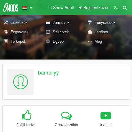
Show Adult
Bejelentkezés
Eszközök
Járművek
Fényezések
Fegyverek
Szkriptek
Játékos
Térképek
Egyéb
Még
bambilyy
0 fájlt kedvelt
7 hozzászólás
0 videó