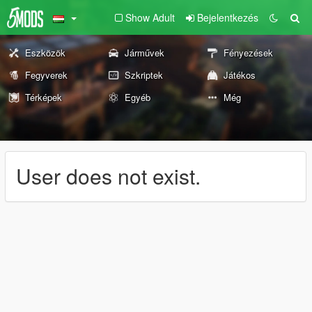
Show Adult
Bejelentkezés
Eszközök
Járművek
Fényezések
Fegyverek
Szkriptek
Játékos
Térképek
Egyéb
Még
User does not exist.