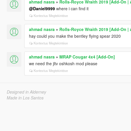
ahmad nasra
»
Rolls-Royce Wraith 2019 [Add-On |
@Daniel9999
where i can find it
Kontextus Megtekintése
ahmad nasra
»
Rolls-Royce Wraith 2019 [Add-On |
hay could you make the bentley flying spear 2020
Kontextus Megtekintése
ahmad nasra
»
MRAP Cougar 4x4 [Add-On]
we need the jltv oshkosh mod please
Kontextus Megtekintése
Designed in Alderney
Made in Los Santos