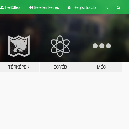
Feltöltés
Bejelentkezés
Regisztráció
TÉRKÉPEK
EGYÉB
MÉG