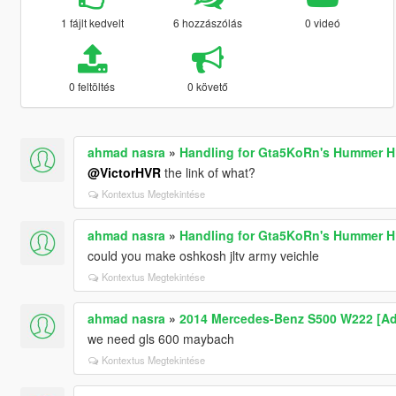
1 fájlt kedvelt
6 hozzászólás
0 videó
0 feltöltés
0 követő
ahmad nasra
»
Handling for Gta5KoRn's Hummer H1
@VictorHVR
the link of what?
Kontextus Megtekintése
ahmad nasra
»
Handling for Gta5KoRn's Hummer H1
could you make oshkosh jltv army veichle
Kontextus Megtekintése
ahmad nasra
»
2014 Mercedes-Benz S500 W222 [Ad
we need gls 600 maybach
Kontextus Megtekintése