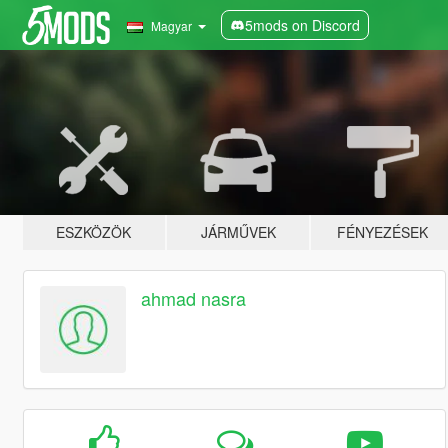
5mods on Discord
Magyar
ESZKÖZÖK
JÁRMŰVEK
FÉNYEZÉSEK
ahmad nasra