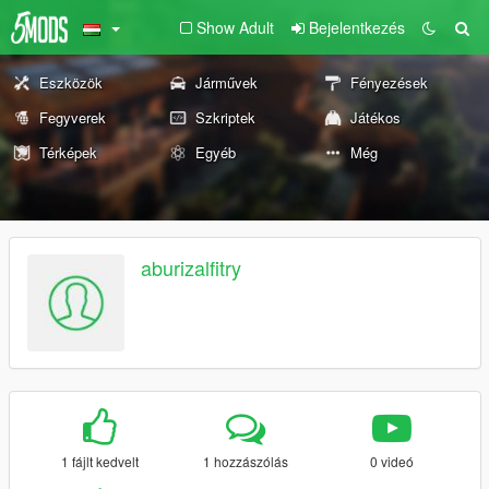
Show Adult
Bejelentkezés
Eszközök
Járművek
Fényezések
Fegyverek
Szkriptek
Játékos
Térképek
Egyéb
Még
aburizalfitry
1 fájlt kedvelt
1 hozzászólás
0 videó