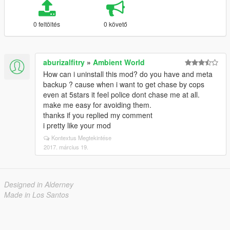
0 feltöltés
0 követő
aburizalfitry
»
Ambient World
How can i uninstall this mod? do you have and meta
backup ? cause when i want to get chase by cops
even at 5stars it feel police dont chase me at all.
make me easy for avoiding them.
thanks if you replied my comment
i pretty like your mod
Kontextus Megtekintése
2017. március 19.
Designed in Alderney
Made in Los Santos