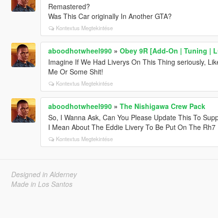
Remastered?
Was This Car originally In Another GTA?
Kontextus Megtekintése
aboodhotwheel990
»
Obey 9R [Add-On | Tuning | 
Imagine If We Had Liverys On This Thing seriously, L
Me Or Some Shit!
Kontextus Megtekintése
aboodhotwheel990
»
The Nishigawa Crew Pack
So, I Wanna Ask, Can You Please Update This To Sup
I Mean About The Eddie Livery To Be Put On The Rh7
Kontextus Megtekintése
Designed in Alderney
Made in Los Santos