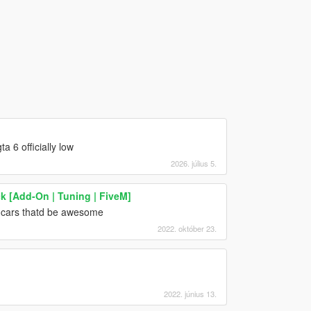
a 6 officially low
2026. július 5.
k [Add-On | Tuning | FiveM]
s cars thatd be awesome
2022. október 23.
2022. június 13.