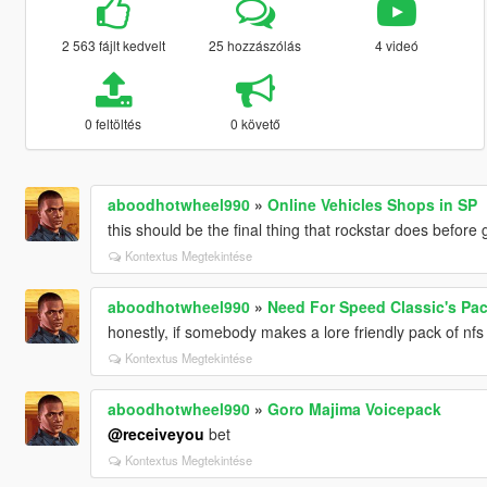
2 563 fájlt kedvelt
25 hozzászólás
4 videó
0 feltöltés
0 követő
aboodhotwheel990
»
Online Vehicles Shops in SP
this should be the final thing that rockstar does before gt
Kontextus Megtekintése
aboodhotwheel990
»
Need For Speed Classic's Pac
honestly, if somebody makes a lore friendly pack of nf
Kontextus Megtekintése
aboodhotwheel990
»
Goro Majima Voicepack
@receiveyou
bet
Kontextus Megtekintése