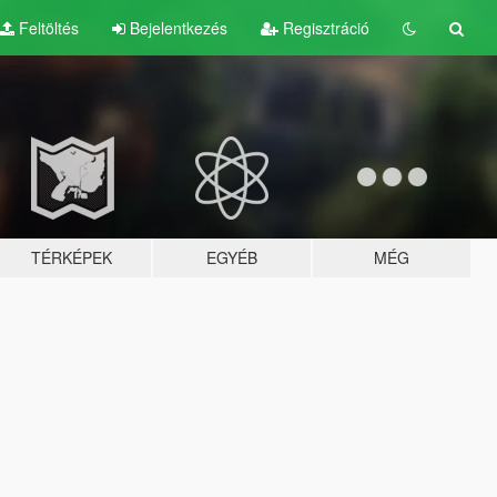
Feltöltés
Bejelentkezés
Regisztráció
TÉRKÉPEK
EGYÉB
MÉG