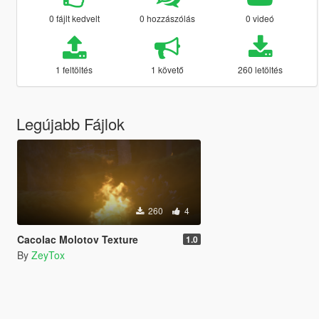
0 fájlt kedvelt
0 hozzászólás
0 videó
1 feltöltés
1 követő
260 letöltés
Legújabb Fájlok
260
4
Cacolac Molotov Texture
1.0
By
ZeyTox