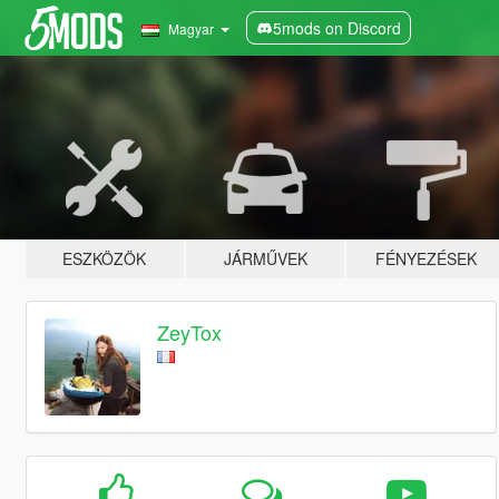
5mods on Discord
Magyar
ESZKÖZÖK
JÁRMŰVEK
FÉNYEZÉSEK
ZeyTox