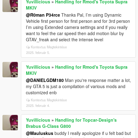
Yuvillicious
»
Handling for Rmod's Toyota Supra
MKIV
@R0man P34rce
Thanks Pal, I’m using Dynamic
Vehicle first person for first person and for 3rd person
I’m using Extended camera settings and if you really
want to feel the car speed then add motion blur by
GTAV_freak and select the intense level
Kontextus Megtekintése
2025. február 5.
Yuvillicious
»
Handling for Rmod's Toyota Supra
MKIV
@DANIELGDM180
Man you're response matter a lot,
my GTA 5 is just a compilation of various mods and
customized enb
Kontextus Megtekintése
2025. február 4.
Yuvillicious
»
Handling for Topcar-Design's
Brabus G-Class G800
@Mauluskus
buddy I really apologize if u felt bad but