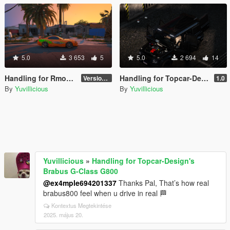
5.0
3 653
5
5.0
2 694
14
Handling for Rmod's Toyota Supra MKIV
Handling for Topcar-Design's Brabus G-Class G800
Version 1.0
1.0
By
Yuvillicious
By
Yuvillicious
Yuvillicious
»
Handling for Topcar-Design's
Brabus G-Class G800
@ex4mple694201337
Thanks Pal, That’s how real
brabus800 feel when u drive in real 🏁
Kontextus Megtekintése
2025. május 20.