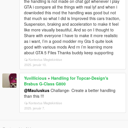
the handling is not made on chat gpt whenever i play
GTA i compare all the things with real lyf and when i
downloded this mod the handling was good but not
that much so what I did is Improved this cars traction,
Suspension, braking and acceleration to make it feel
like more visually beautiful, And so on I thought to
Share with everyone I have to make it more realistic
as i want, I’m a good modder my Gta 5 quite look
good with various mods And rn i’m learning more
about GTA 5 Files Thanks buddy keep supporting
Kontextus Megtekintése
2025. január 10.
Yuvillicious
»
Handling for Topcar-Design's
Brabus G-Class G800
@Mauluskus
Challange- Create a better handling
than this !!!
Kontextus Megtekintése
2025. január 7.