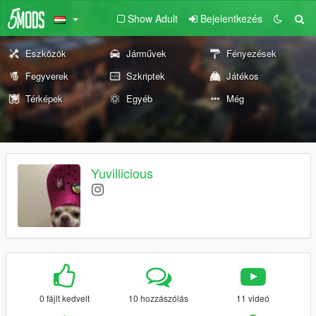
Show Adult
Bejelentkezés
Eszközök
Járművek
Fényezések
Fegyverek
Szkriptek
Játékos
Térképek
Egyéb
Még
Yuvillicious
0 fájlt kedvelt
10 hozzászólás
11 videó