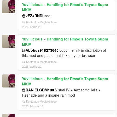
Yuvillicious
»
Handling for Rmod's Toyota Supra
MKIV
@2EZ4RNDI
soon
Kontextus Megtekintése
2025. április 29.
Yuvillicious
»
Handling for Rmod's Toyota Supra
MKIV
@Abobus918273645
copy the link in discription of
this mod and paste that link on your browser
Kontextus Megtekintése
2025. április 29.
Yuvillicious
»
Handling for Rmod's Toyota Supra
MKIV
@DANIELGDM180
Visual IV + Awesome Kills +
Reshade and a insane rain mod
Kontextus Megtekintése
2025. február 16.