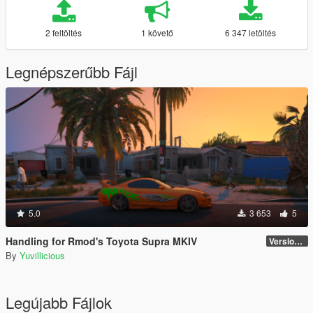
2 feltöltés
1 követő
6 347 letöltés
Legnépszerűbb Fájl
5.0
3 653
5
Handling for Rmod's Toyota Supra MKIV
Version 1.0
By
Yuvillicious
Legújabb Fájlok