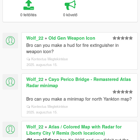
0 feltöltés
0 követő
Wolf_22
»
Old Gen Weapon Icon
Bro can you make a hud for fire extinguisher in
weapon icon?
Kontextus Megtekintése
2025. augusztus 15.
Wolf_22
»
Cayo Perico Bridge - Remastered Atlas
Radar minimap
Bro can you make a minimap for north Yankton map?
Kontextus Megtekintése
2025. augusztus 15.
Wolf_22
»
Atlas / Colored Map with Radar for
Liberty City V Remix (both locations)