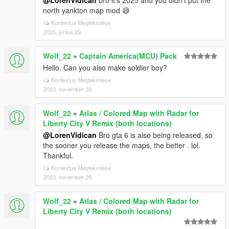
@LorenVidican
bro it's 2025 and you didn't put the
north yankton map mod 😅
Kontextus Megtekintése
2025. június 29.
Wolf_22
»
Captain America(MCU) Pack
Hello. Can you also make soldier boy?
Kontextus Megtekintése
2023. november 30.
Wolf_22
»
Atlas / Colored Map with Radar for
Liberty City V Remix (both locations)
@LorenVidican
Bro gta 6 is also being released, so
the sooner you release the maps, the better . lol.
Thankful.
Kontextus Megtekintése
2023. november 29.
Wolf_22
»
Atlas / Colored Map with Radar for
Liberty City V Remix (both locations)