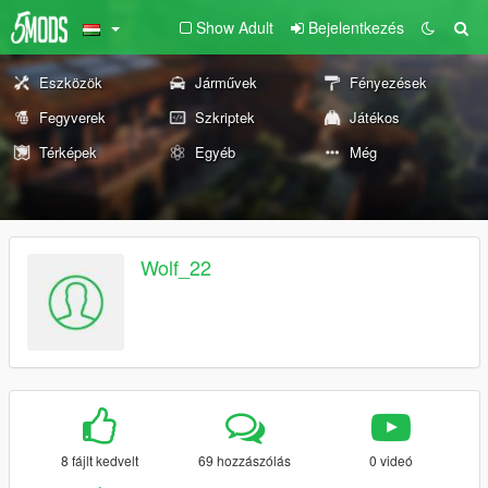
Show Adult
Bejelentkezés
Eszközök
Járművek
Fényezések
Fegyverek
Szkriptek
Játékos
Térképek
Egyéb
Még
Wolf_22
8 fájlt kedvelt
69 hozzászólás
0 videó