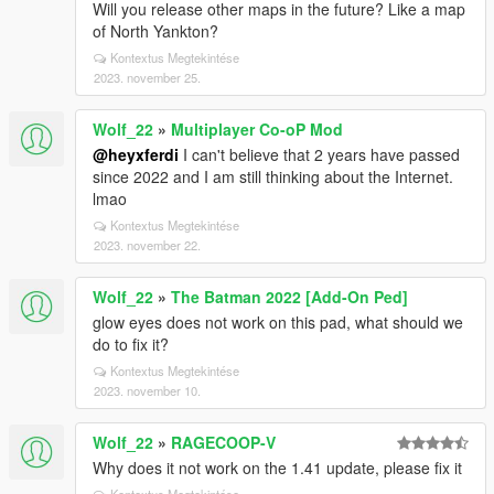
Will you release other maps in the future? Like a map
of North Yankton?
Kontextus Megtekintése
2023. november 25.
Wolf_22
»
Multiplayer Co-oP Mod
@heyxferdi
I can't believe that 2 years have passed
since 2022 and I am still thinking about the Internet.
lmao
Kontextus Megtekintése
2023. november 22.
Wolf_22
»
The Batman 2022 [Add-On Ped]
glow eyes does not work on this pad, what should we
do to fix it?
Kontextus Megtekintése
2023. november 10.
Wolf_22
»
RAGECOOP-V
Why does it not work on the 1.41 update, please fix it