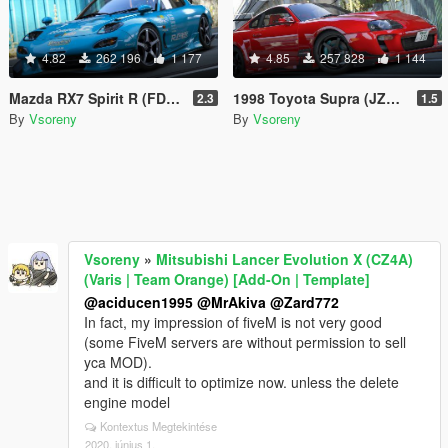
4.82
262 196
1 177
4.85
257 828
1 144
Mazda RX7 Spirit R (FD3S) [Add-On | Tuning Re-Amemiya | Pandem | Eurou | Template]
1998 Toyota Supra (JZA80) [Add-On | Tuning | TRD | Varis-Ridox | Template]
2.3
1.5
By
Vsoreny
By
Vsoreny
Vsoreny
»
Mitsubishi Lancer Evolution X (CZ4A)
(Varis | Team Orange) [Add-On | Template]
@aciducen1995
@MrAkiva
@Zard772
In fact, my impression of fiveM is not very good
(some FiveM servers are without permission to sell
yca MOD).
and it is difficult to optimize now. unless the delete
engine model
Kontextus Megtekintése
2020. június 1.