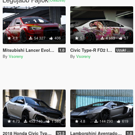
4.8
54 327
406
5.0
4 663
57
Mitsubishi Lancer Evolution X (CZ4A) (Varis | Team Orange) [Add-On | Template]
Civic Type-R FD2 Itasha Livery
1.0
Uzuki Shimamura [4K]
By
Vsoreny
By
Vsoreny
4.73
453 740
1 383
4.8
144 290
619
2018 Honda Civic Type-R (FK8) [Add-On | RHD | Template]
Lamborghini Aventador LP700-4 LibertyWalk [Add-On | Tuning | Template]
V2.5
1.0