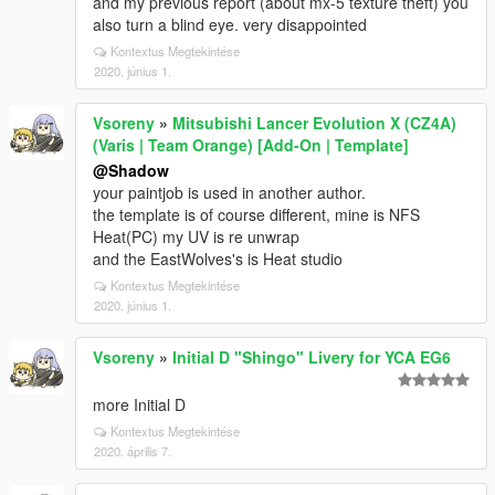
and my previous report (about mx-5 texture theft) you
also turn a blind eye. very disappointed
Kontextus Megtekintése
2020. június 1.
Vsoreny
»
Mitsubishi Lancer Evolution X (CZ4A)
(Varis | Team Orange) [Add-On | Template]
@Shadow
your paintjob is used in another author.
the template is of course different, mine is NFS
Heat(PC) my UV is re unwrap
and the EastWolves's is Heat studio
Kontextus Megtekintése
2020. június 1.
Vsoreny
»
Initial D "Shingo" Livery for YCA EG6
more Initial D
Kontextus Megtekintése
2020. április 7.