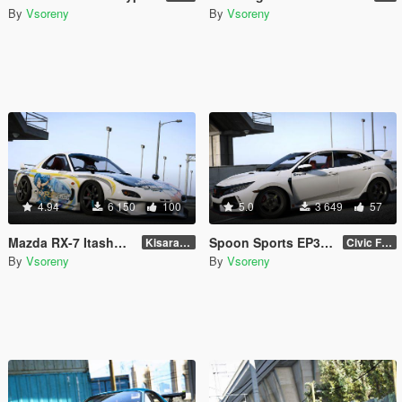
By
Vsoreny
By
Vsoreny
4.94
6 150
100
5.0
3 649
57
Mazda RX-7 Itasha Livery
Spoon Sports EP3 / FK8 Paintjobs
Kisaragi Chihaya
Civic FK8
By
Vsoreny
By
Vsoreny