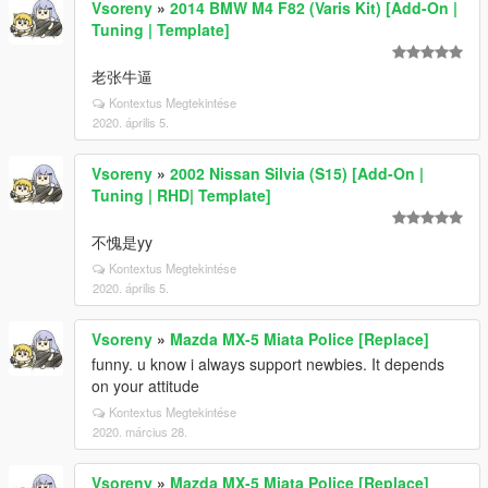
Vsoreny
»
2014 BMW M4 F82 (Varis Kit) [Add-On |
Tuning | Template]
老张牛逼
Kontextus Megtekintése
2020. április 5.
Vsoreny
»
2002 Nissan Silvia (S15) [Add-On |
Tuning | RHD| Template]
不愧是yy
Kontextus Megtekintése
2020. április 5.
Vsoreny
»
Mazda MX-5 Miata Police [Replace]
funny. u know i always support newbies. It depends
on your attitude
Kontextus Megtekintése
2020. március 28.
Vsoreny
»
Mazda MX-5 Miata Police [Replace]