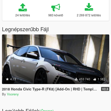
24 feltöltés
983 követő
2 269 872 letöltés
Legnépszerűbb Fájl
4.73
453 740
1 383
2018 Honda Civic Type-R (FK8) [Add-On | RHD | Template]
V2.5
By
Vsoreny
Legújabb Fájlok
(Összes)