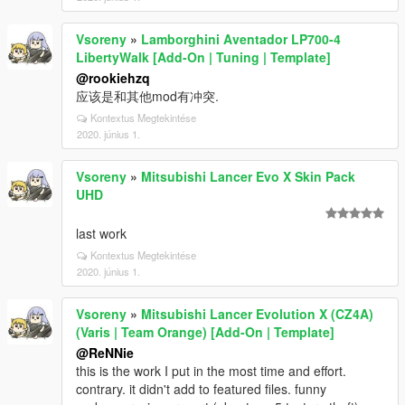
Vsoreny
»
Lamborghini Aventador LP700-4
LibertyWalk [Add-On | Tuning | Template]
@rookiehzq
应该是和其他mod有冲突.
Kontextus Megtekintése
2020. június 1.
Vsoreny
»
Mitsubishi Lancer Evo X Skin Pack
UHD
last work
Kontextus Megtekintése
2020. június 1.
Vsoreny
»
Mitsubishi Lancer Evolution X (CZ4A)
(Varis | Team Orange) [Add-On | Template]
@ReNNie
this is the work I put in the most time and effort.
contrary. it didn't add to featured files. funny