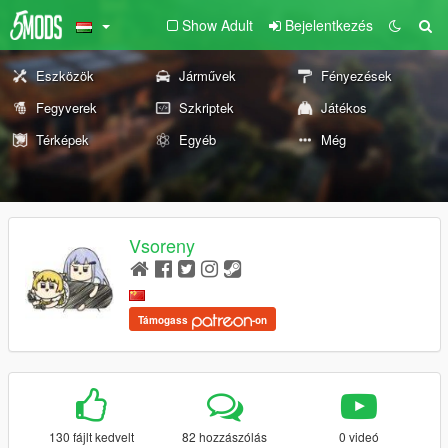
Show Adult
Bejelentkezés
Eszközök
Járművek
Fényezések
Fegyverek
Szkriptek
Játékos
Térképek
Egyéb
Még
Vsoreny
Támogass
-on
130 fájlt kedvelt
82 hozzászólás
0 videó