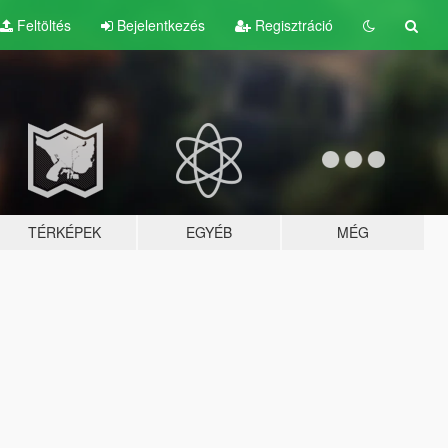
Feltöltés
Bejelentkezés
Regisztráció
TÉRKÉPEK
EGYÉB
MÉG