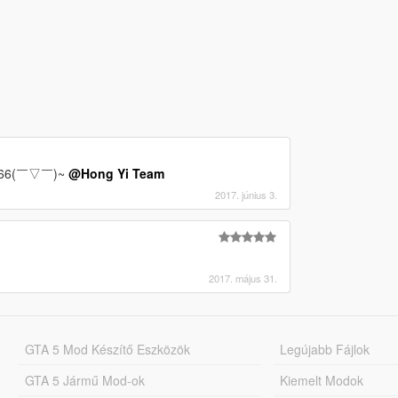
6(￣▽￣)~
@Hong Yi Team
2017. június 3.
2017. május 31.
GTA 5 Mod Készítő Eszközök
Legújabb Fájlok
GTA 5 Jármű Mod-ok
Kiemelt Modok