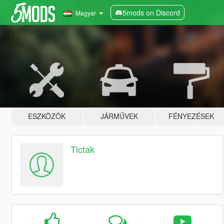
5mods on Discord
Magyar
ESZKÖZÖK
JÁRMŰVEK
FÉNYEZÉSEK
Tictak