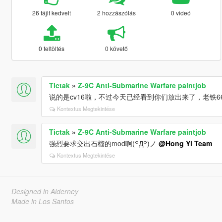
26 fájlt kedvelt
2 hozzászólás
0 videó
0 feltöltés
0 követő
Tictak
»
Z-9C Anti-Submarine Warfare paintjob
说的是cv16啦，不过今天已经看到你们放出来了，老铁66
Kontextus Megtekintése
Tictak
»
Z-9C Anti-Submarine Warfare paintjob
强烈要求交出石榴的mod啊(꒪Д꒪)ノ
@Hong Yi Team
Kontextus Megtekintése
Designed in Alderney
Made in Los Santos