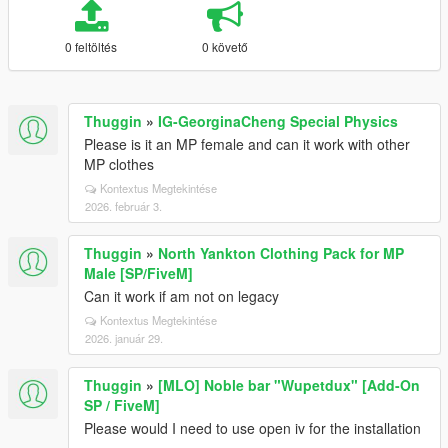
0 feltöltés
0 követő
Thuggin
»
IG-GeorginaCheng Special Physics
Please is it an MP female and can it work with other
MP clothes
Kontextus Megtekintése
2026. február 3.
Thuggin
»
North Yankton Clothing Pack for MP
Male [SP/FiveM]
Can it work if am not on legacy
Kontextus Megtekintése
2026. január 29.
Thuggin
»
[MLO] Noble bar "Wupetdux" [Add-On
SP / FiveM]
Please would I need to use open iv for the installation