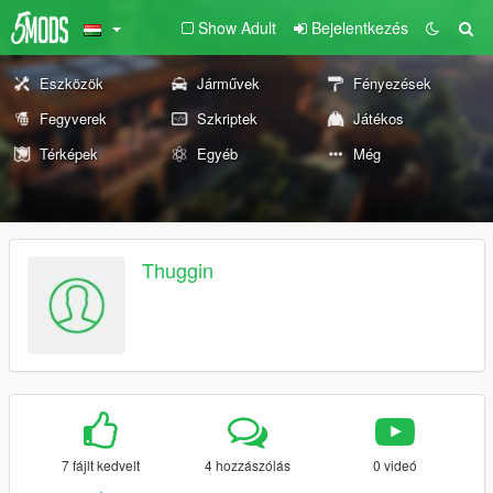
Show Adult
Bejelentkezés
Eszközök
Járművek
Fényezések
Fegyverek
Szkriptek
Játékos
Térképek
Egyéb
Még
Thuggin
7 fájlt kedvelt
4 hozzászólás
0 videó