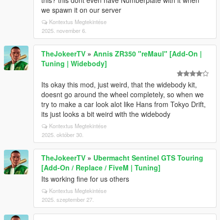
this? this dont even have Numberplate with it when
we spawn it on our server
Kontextus Megtekintése
2025. november 6.
TheJokeerTV
»
Annis ZR350 "reMaul" [Add-On |
Tuning | Widebody]
Its okay this mod, just weird, that the widebody kit,
doesnt go around the wheel completely, so when we
try to make a car look alot like Hans from Tokyo Drift,
its just looks a bit weird with the widebody
Kontextus Megtekintése
2025. október 30.
TheJokeerTV
»
Ubermacht Sentinel GTS Touring
[Add-On / Replace / FiveM | Tuning]
Its working fine for us others
Kontextus Megtekintése
2025. szeptember 27.