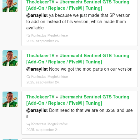
TheJokeerTV
»
Ubermacht Sentinel GTS Touring
[Add-On / Replace / FiveM | Tuning]
@arraylist
ya because we just made that SP version
to add-on instead of his version, which made them
available
Kontextus Megtekintése
2025. szeptember 26.
TheJokeerTV
»
Ubermacht Sentinel GTS Touring
[Add-On / Replace / FiveM | Tuning]
@arraylist
Nope we got the mod parts on our version
Kontextus Megtekintése
2025. szeptember 24.
TheJokeerTV
»
Ubermacht Sentinel GTS Touring
[Add-On / Replace / FiveM | Tuning]
@arraylist
Dont need to that we are on 3258 and use
it
Kontextus Megtekintése
2025. szeptember 21.