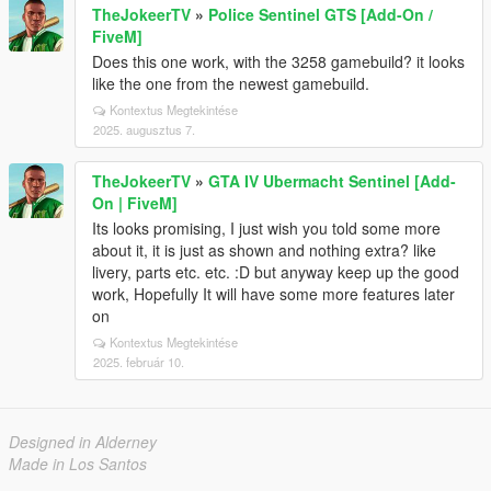
TheJokeerTV
»
Police Sentinel GTS [Add-On /
FiveM]
Does this one work, with the 3258 gamebuild? it looks
like the one from the newest gamebuild.
Kontextus Megtekintése
2025. augusztus 7.
TheJokeerTV
»
GTA IV Ubermacht Sentinel [Add-
On | FiveM]
Its looks promising, I just wish you told some more
about it, it is just as shown and nothing extra? like
livery, parts etc. etc. :D but anyway keep up the good
work, Hopefully It will have some more features later
on
Kontextus Megtekintése
2025. február 10.
Designed in Alderney
Made in Los Santos