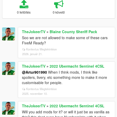
0 feltöltés
0 követő
TheJokeerTV
»
Blaine County Sheriff Pack
Soo we are not allowed to make some of these cars
FiveM Ready?
Kontextus Megtekintése
2026. január 21.
TheJokeerTV
»
2022 Ubermacht Sentinel 4CSL
@Artur901990
When I think mods, I think like
spoilers, livery, etc something more to make it more
customisable for people.
Kontextus Megtekintése
2025. november 10.
TheJokeerTV
»
2022 Ubermacht Sentinel 4CSL
Will you add mods for it? or will it just be as vanilla as