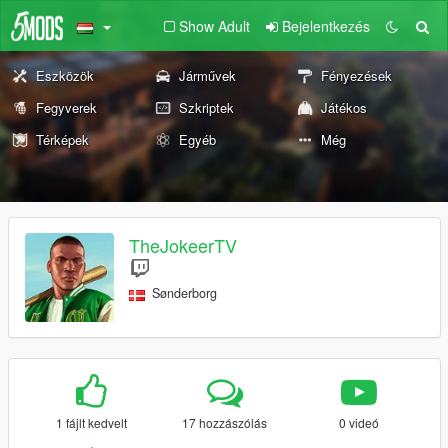
Show Adult
Bejelentkezés
Eszközök
Járművek
Fényezések
Fegyverek
Szkriptek
Játékos
Térképek
Egyéb
Még
TheJokeerTV
Sønderborg
1 fájlt kedvelt
17 hozzászólás
0 videó