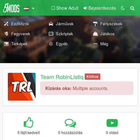
Show Adult
Bejelentkezés
Eszközök
Járművek
Fényezések
Fegyverek
Szkriptek
Játékos
Térképek
Egyéb
Még
Team RobinListiq
Kitíltva
Kizárás oka:
Multiple accounts.
5 fájlt kedvelt
0 hozzászólás
0 videó