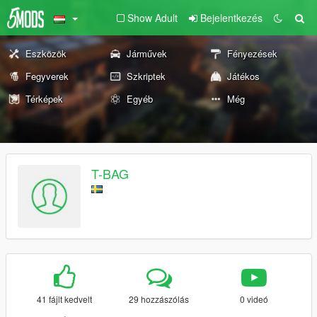
Show Adult
Bejelentkezés
Eszközök
Járművek
Fényezések
Fegyverek
Szkriptek
Játékos
Térképek
Egyéb
Még
T-BAG
41 fájlt kedvelt
29 hozzászólás
0 videó