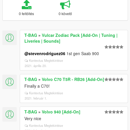
0 feltöltés
0 követő
T-BAG
»
Vulcar Zodiac Pack [Add-On | Tuning |
Liveries | Sounds]
@stevenrodriguez06
1st gen Saab 900
Kontextus Megtekintése
2021. április 20.
T-BAG
»
Volvo C70 T5R - RB26 [Add-On]
Finally a C70!
Kontextus Megtekintése
2021. február 1.
T-BAG
»
Volvo 940 [Add-On]
Very nice
Kontextus Megtekintése