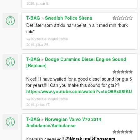
2020. január 5.
T-BAG
»
Swedish Police Sirens
Det låter som att du har spelat in allt med min "burk
mic"
Kontextus Megtekintése
2019. július 28.
T-BAG
»
Dodge Cummins Diesel Engine Sound
[Replace]
Nice!!! I have waited for a good diesel sound for gta 5
for years!!!! Can you make this sound for gta??
https://www.youtube.com/watch?v=tuO6Ax58fKU
Kontextus Megtekintése
2019. június 17.
T-BAG
»
Norwegian Volvo V70 2014
Ambulance/Ambulanse
Красиво сделано!!
@Norsk utviklingsteam