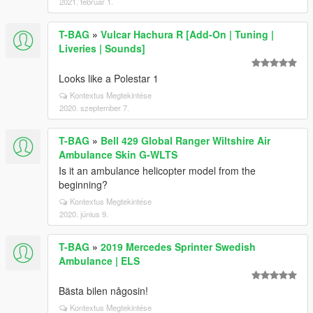
2021. február 1.
T-BAG
»
Vulcar Hachura R [Add-On | Tuning |
Liveries | Sounds]
Looks like a Polestar 1
Kontextus Megtekintése
2020. szeptember 7.
T-BAG
»
Bell 429 Global Ranger Wiltshire Air
Ambulance Skin G-WLTS
Is it an ambulance helicopter model from the
beginning?
Kontextus Megtekintése
2020. június 9.
T-BAG
»
2019 Mercedes Sprinter Swedish
Ambulance | ELS
Bästa bilen någosin!
Kontextus Megtekintése