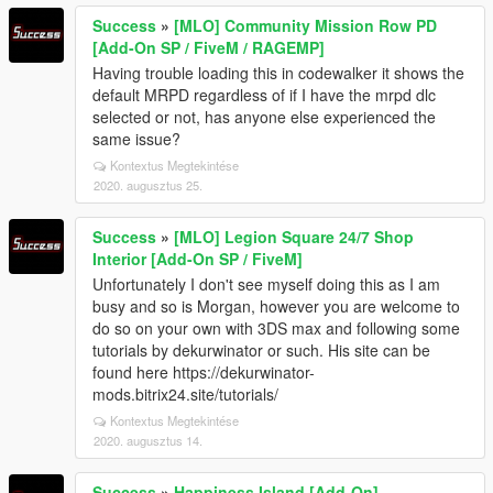
Success
»
[MLO] Community Mission Row PD
[Add-On SP / FiveM / RAGEMP]
Having trouble loading this in codewalker it shows the
default MRPD regardless of if I have the mrpd dlc
selected or not, has anyone else experienced the
same issue?
Kontextus Megtekintése
2020. augusztus 25.
Success
»
[MLO] Legion Square 24/7 Shop
Interior [Add-On SP / FiveM]
Unfortunately I don't see myself doing this as I am
busy and so is Morgan, however you are welcome to
do so on your own with 3DS max and following some
tutorials by dekurwinator or such. His site can be
found here https://dekurwinator-
mods.bitrix24.site/tutorials/
Kontextus Megtekintése
2020. augusztus 14.
Success
»
Happiness Island [Add-On]