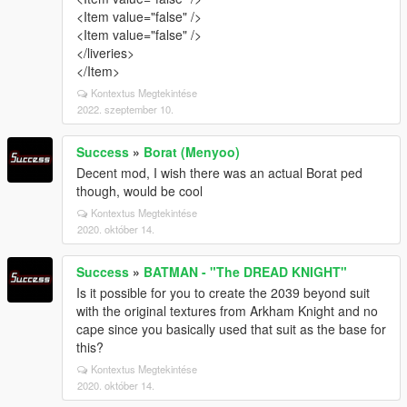
<Item value="false" />
<Item value="false" />
</liveries>
</Item>
Kontextus Megtekintése
2022. szeptember 10.
Success
»
Borat (Menyoo)
Decent mod, I wish there was an actual Borat ped
though, would be cool
Kontextus Megtekintése
2020. október 14.
Success
»
BATMAN - "The DREAD KNIGHT"
Is it possible for you to create the 2039 beyond suit
with the original textures from Arkham Knight and no
cape since you basically used that suit as the base for
this?
Kontextus Megtekintése
2020. október 14.