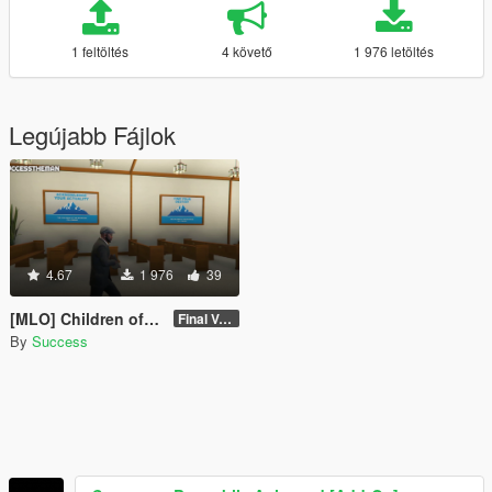
1 feltöltés
4 követő
1 976 letöltés
Legújabb Fájlok
4.67
1 976
39
[MLO] Children of The Mountain Fellowship Temple Interior [Add-On SP / FiveM]
Final Version - SP
By
Success