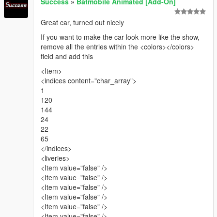
Success
»
Batmobile Animated [Add-On]
Great car, turned out nicely
If you want to make the car look more like the show,
remove all the entries within the <colors></colors>
field and add this
<Item>
<indices content="char_array">
1
120
144
24
22
65
</indices>
<liveries>
<Item value="false" />
<Item value="false" />
<Item value="false" />
<Item value="false" />
<Item value="false" />
<Item value="false" />