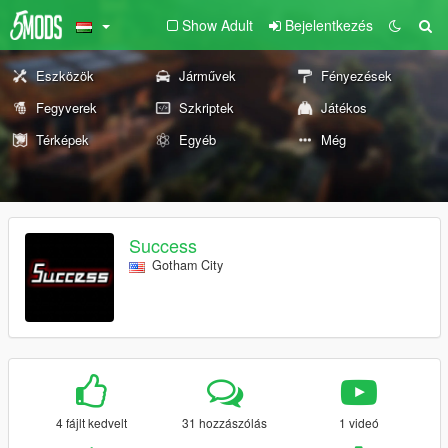
Show Adult
Bejelentkezés
Eszközök
Járművek
Fényezések
Fegyverek
Szkriptek
Játékos
Térképek
Egyéb
Még
Success
Gotham City
4 fájlt kedvelt
31 hozzászólás
1 videó