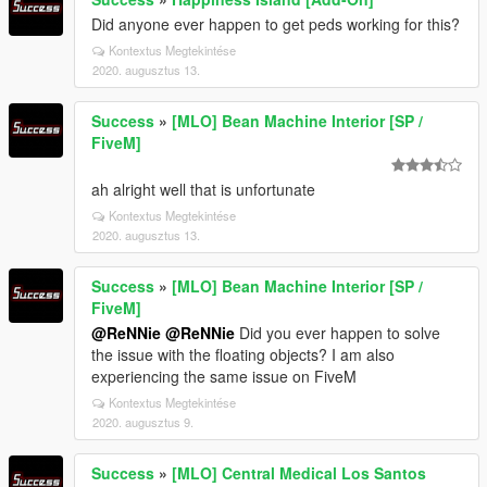
Did anyone ever happen to get peds working for this?
Kontextus Megtekintése
2020. augusztus 13.
Success
»
[MLO] Bean Machine Interior [SP /
FiveM]
ah alright well that is unfortunate
Kontextus Megtekintése
2020. augusztus 13.
Success
»
[MLO] Bean Machine Interior [SP /
FiveM]
@ReNNie
@ReNNie
Did you ever happen to solve
the issue with the floating objects? I am also
experiencing the same issue on FiveM
Kontextus Megtekintése
2020. augusztus 9.
Success
»
[MLO] Central Medical Los Santos