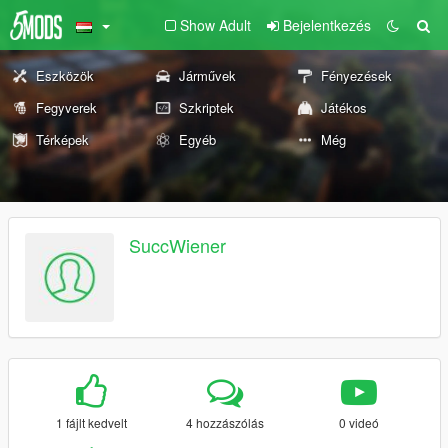
Show Adult
Bejelentkezés
Eszközök
Járművek
Fényezések
Fegyverek
Szkriptek
Játékos
Térképek
Egyéb
Még
SuccWiener
1 fájlt kedvelt
4 hozzászólás
0 videó