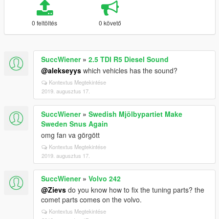
0 feltöltés
0 követő
SuccWiener
»
2.5 TDI R5 Diesel Sound
@alekseyys
which vehicles has the sound?
Kontextus Megtekintése
2019. augusztus 17.
SuccWiener
»
Swedish Mjölbypartiet Make
Sweden Snus Again
omg fan va görgött
Kontextus Megtekintése
2019. augusztus 17.
SuccWiener
»
Volvo 242
@Zievs
do you know how to fix the tuning parts? the
comet parts comes on the volvo.
Kontextus Megtekintése