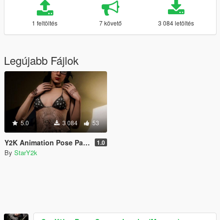
1 feltöltés
7 követő
3 084 letöltés
Legújabb Fájlok
5.0
3 084
53
Y2K Animation Pose Pack V1
1.0
By
StarY2k