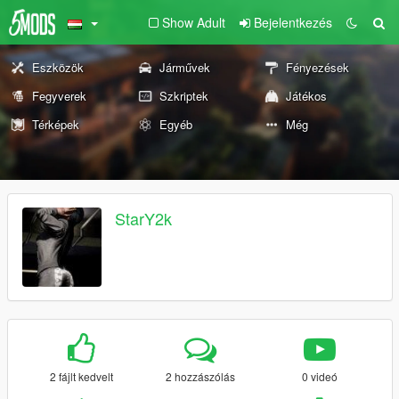
Show Adult
Bejelentkezés
Eszközök
Járművek
Fényezések
Fegyverek
Szkriptek
Játékos
Térképek
Egyéb
Még
StarY2k
2 fájlt kedvelt
2 hozzászólás
0 videó