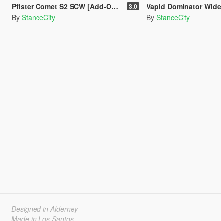
Pfister Comet S2 SCW [Add-On / Tuning]
Vapid Dominator Widebody [Ad
3.0
By
StanceCity
By
StanceCity
Designed in Alderney
Made in Los Santos