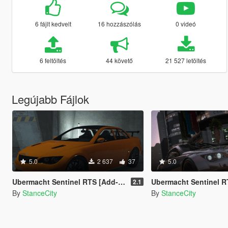
6 fájlt kedvelt
16 hozzászólás
0 videó
6 feltöltés
44 követő
21 527 letöltés
Legújabb Fájlok
5.0
2 637
37
5.0
Ubermacht Sentinel RTS [Add-On / FiveM]
Ubermacht Sentinel RTS SC
2.1
By
StanceCity
By
StanceCity