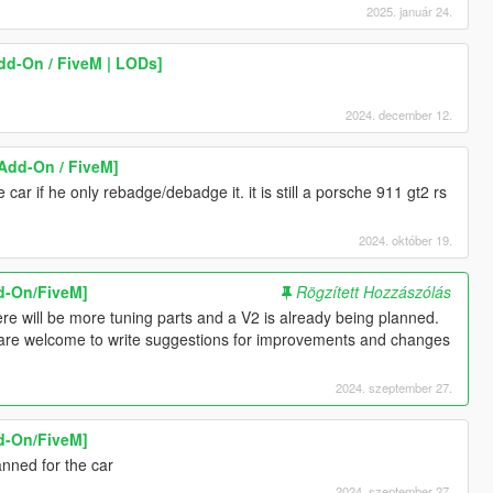
2025. január 24.
dd-On / FiveM | LODs]
2024. december 12.
[Add-On / FiveM]
e car if he only rebadge/debadge it. it is still a porsche 911 gt2 rs
2024. október 19.
dd-On/FiveM]
Rögzített Hozzászólás
ere will be more tuning parts and a V2 is already being planned.
ou are welcome to write suggestions for improvements and changes
2024. szeptember 27.
dd-On/FiveM]
anned for the car
2024. szeptember 27.