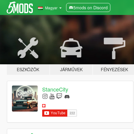
5mods on Discord
Magyar
ESZKÖZÖK
JÁRMŰVEK
FÉNYEZÉSEK
StanceCity