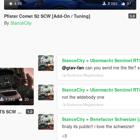
4.69
8 083
97
Pfister Comet S2 SCW [Add-On / Tuning]
3.0
By
StanceCity
StanceCity
»
Ubermacht Sentinel RT
@gtav-fan
can you send me the file? s
Kontextus Megtekintése
StanceCity
»
Ubermacht Sentinel R
not the widebody one
1 243
30
Kontextus Megtekintése
W [Add-On]
1.0
StanceCity
»
Benefactor Schweizer 
finaly its public!! i love the schweizer!
<3