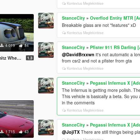
Kontextus Megtekintése
StanceCity
»
Overflod Entity MTR [A
Breakable glass are not "features" xD
Kontextus Megtekintése
4 019
54
StanceCity
»
Pfister 911 RS Darling 
@DavidBrxxwn
it's not automatic a lor
d-On / FiveM]
1.3
from csr2 and not a pfister from gta
Kontextus Megtekintése
StanceCity
»
Pegassi Infernus X [A
The Infernus is getting more polish. Th
This vehicle is basically a beta. So y
in the comments
Kontextus Megtekintése
StanceCity
»
Pegassi Infernus X [A
1 715
43
@JojiTX
There are still things being pl
Kontextus Megtekintése