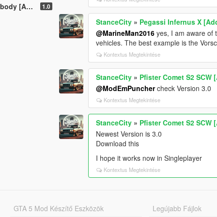
d-On|FiveM]
1.0
StanceCity
»
Pegassi Infernus X [A
@MarineMan2016
yes, I am aware of th
vehicles. The best example is the Vor
Kontextus Megtekintése
StanceCity
»
Pfister Comet S2 SCW 
@ModEmPuncher
check Version 3.0
Kontextus Megtekintése
StanceCity
»
Pfister Comet S2 SCW 
Newest Version is 3.0
Download this
I hope it works now in Singleplayer
Kontextus Megtekintése
GTA 5 Mod Készítő Eszközök
Legújabb Fájlok