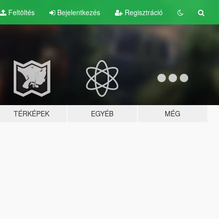
Feltöltés
Bejelentkezés
Regisztráció
TÉRKÉPEK
EGYÉB
MÉG