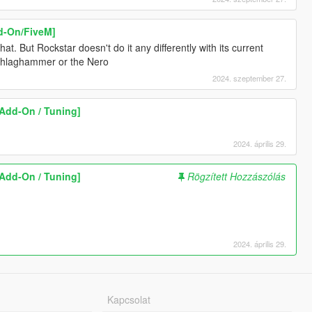
dd-On/FiveM]
at. But Rockstar doesn't do it any differently with its current
schlaghammer or the Nero
2024. szeptember 27.
[Add-On / Tuning]
2024. április 29.
[Add-On / Tuning]
Rögzített Hozzászólás
2024. április 29.
Kapcsolat