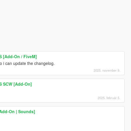
S [Add-On / FiveM]
o i can update the changelog.
2025. november 9.
TS SCW [Add-On]
2025. február 5.
[Add-On | Sounds]