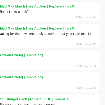
 Mad Max March Hare Add-on | Replace | FiveM
nd if i take a look?
2026. március 19.
 Mad Max March Hare Add-on | Replace | FiveM
 waiting for the new scripthook to work properly so i can test it in
2026. március 19.
Add-on/FiveM] [Templated]
2026. március 3.
Add-on/FiveM] [Templated]
2026. február 25.
iant Charger Pack [Add-On | RHD | Template|
with wagons, sedans, utes and coupes