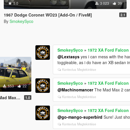
5.0
3 023
39
1967 Dodge Coronet WO23 [Add-On / FiveM]
2.1
By
SmokeySyco
SmokeySyco
»
1972 XA Ford Falcon
@Lextasys
yes i can mess with the ha
toggleable, as i do have an XB sedan in
Kontextus Megtekintése
SmokeySyco
»
1972 XA Ford Falcon
653
22
@Machinomancer
The Mad Max 2 cars
Kontextus Megtekintése
 | Replace | FiveM
1.0
SmokeySyco
»
1972 XA Ford Falcon
@go-mango-superbird
Sure! Just sho
Kontextus Megtekintése