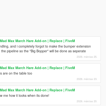
 Mad Max March Hare Add-on | Replace | FiveM
ndling, and i completely forgot to make the bumper extension
 the pipeline so the "Big Bopper" will be done as seperate
2026. március 25.
 Mad Max March Hare Add-on | Replace | FiveM
 are on the table too
2026. március 23.
 Mad Max March Hare Add-on | Replace | FiveM
w me how it looks when its done!
2026. március 20.