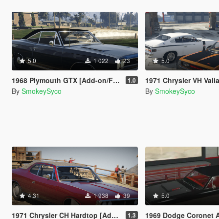
5.0
1 022
23
5.0
1968 Plymouth GTX [Add-on/FiveM] [Templated]
1971 Chrysler VH Valiant Charger Pack [Add-On 
1.0
By
SmokeySyco
By
SmokeySyco
4.31
1 938
39
5.0
1971 Chrysler CH Hardtop [Add-On / FiveM | Tuning | Template | RHD]
1969 Dodge Coronet A12 Super Bee 
1.3