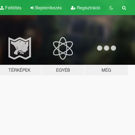
Feltöltés
Bejelentkezés
Regisztráció
TÉRKÉPEK
EGYÉB
MÉG