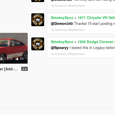
Kontextus Megtekintése
SmokeySyco
»
1971 Chrysler VH Val
@Demon340
Thanks! I'll start posting
Kontextus Megtekintése
SmokeySyco
»
1959 Dodge Coronet 
@Spearyy
I tested this in Legacy befor
Kontextus Megtekintése
1 515
29
 | Template | RHD]
2.0