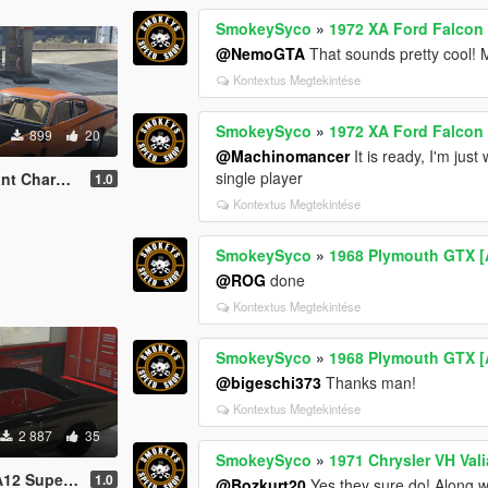
SmokeySyco
»
1972 XA Ford Falcon
@NemoGTA
That sounds pretty cool! Mi
Kontextus Megtekintése
SmokeySyco
»
1972 XA Ford Falcon
899
20
@Machinomancer
It is ready, I'm just
single player
| RHD | Template|
1.0
Kontextus Megtekintése
SmokeySyco
»
1968 Plymouth GTX [
@ROG
done
Kontextus Megtekintése
SmokeySyco
»
1968 Plymouth GTX [
@bigeschi373
Thanks man!
Kontextus Megtekintése
2 887
35
SmokeySyco
»
1971 Chrysler VH Val
[Add-On/FiveM]
1.0
@Bozkurt20
Yes they sure do! Along 