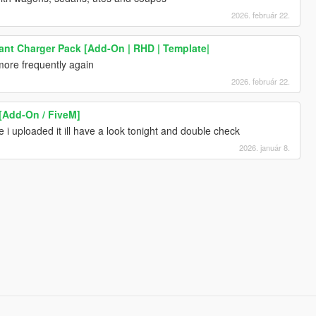
2026. február 22.
iant Charger Pack [Add-On | RHD | Template|
 more frequently again
2026. február 22.
[Add-On / FiveM]
e i uploaded it ill have a look tonight and double check
2026. január 8.