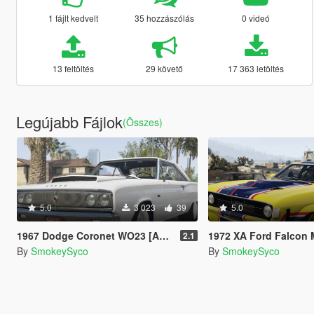
1 fájlt kedvelt
35 hozzászólás
0 videó
13 feltöltés
29 követő
17 363 letöltés
Legújabb Fájlok
(Összes)
5.0
3 023
39
5.0
1967 Dodge Coronet WO23 [Add-On / FiveM]
1972 XA Ford Falcon Mad Max March Hare Add-on
2.1
By
SmokeySyco
By
SmokeySyco