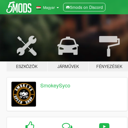
5mods on Discord
Magyar
ESZKÖZÖK
JÁRMŰVEK
FÉNYEZÉSEK
SmokeySyco