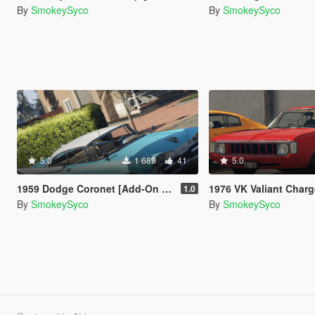
By
SmokeySyco
By
SmokeySyco
5.0
1 689
41
5.0
1959 Dodge Coronet [Add-On / FiveM]
1976 VK Valiant Charger [Add-On / FiveM | Tuning
1.0
By
SmokeySyco
By
SmokeySyco