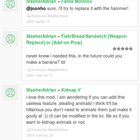
SlasherAdrian
»
Fanta Molotov
@joonho
sure, i'll try to replace it with the hammer!
Kontextus Megtekintése
2024. április 15.
SlasherAdrian
»
Fish/Bread/Sandwich [Weapon
Replace] or [Add-on Prop]
never knew i needed this, in the future could you
make a banana? lol
Kontextus Megtekintése
2024. március 31.
SlasherAdrian
»
Kidnap V
i love this mod, i am wondering if you can add this
useless feature..stealing animals! i think it'll be
hillarious you don't need to animate them just make it
goofy af :)) (it can be modified in the ini. file ex if you
want to kidnap animals or not.
Kontextus Megtekintése
2024. március 28.