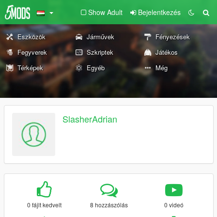
Show Adult
Bejelentkezés
Eszközök
Járművek
Fényezések
Fegyverek
Szkriptek
Játékos
Térképek
Egyéb
Még
SlasherAdrian
0 fájlt kedvelt
8 hozzászólás
0 videó