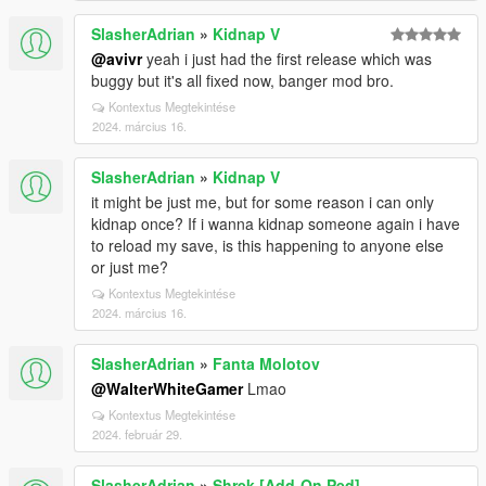
SlasherAdrian
»
Kidnap V
@avivr
yeah i just had the first release which was
buggy but it's all fixed now, banger mod bro.
Kontextus Megtekintése
2024. március 16.
SlasherAdrian
»
Kidnap V
it might be just me, but for some reason i can only
kidnap once? If i wanna kidnap someone again i have
to reload my save, is this happening to anyone else
or just me?
Kontextus Megtekintése
2024. március 16.
SlasherAdrian
»
Fanta Molotov
@WalterWhiteGamer
Lmao
Kontextus Megtekintése
2024. február 29.
SlasherAdrian
»
Shrek [Add-On Ped]