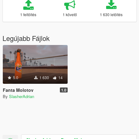
1 feltöltés
1 követő
1 630 letöltés
Legújabb Fájlok
5.0
1 630
14
Fanta Molotov
1.0
By
SlasherAdrian