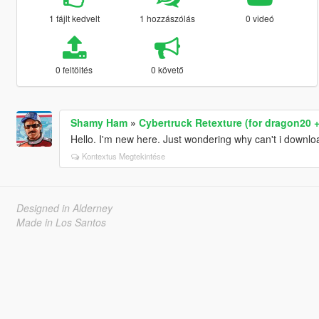
1 fájlt kedvelt
1 hozzászólás
0 videó
0 feltöltés
0 követő
Shamy Ham
»
Cybertruck Retexture (for dragon20 
Hello. I'm new here. Just wondering why can't i downlo
Kontextus Megtekintése
Designed in Alderney
Made in Los Santos