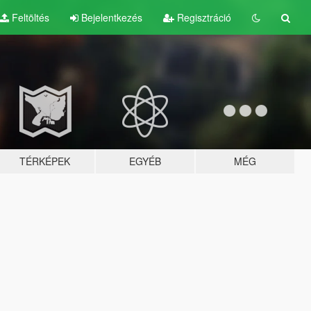
Feltöltés
Bejelentkezés
Regisztráció
TÉRKÉPEK
EGYÉB
MÉG