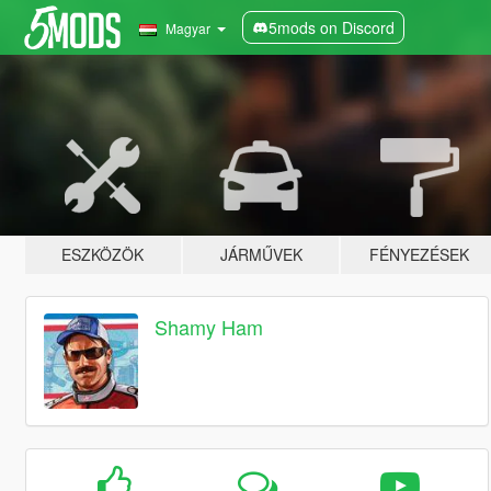
5mods on Discord
Magyar
ESZKÖZÖK
JÁRMŰVEK
FÉNYEZÉSEK
Shamy Ham