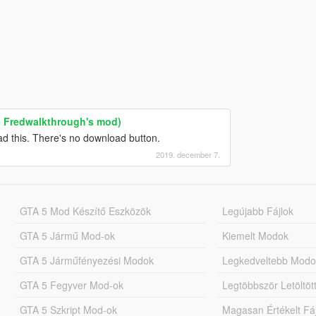
+ Fredwalkthrough's mod)
ad this. There's no download button.
2019. december 7.
GTA 5 Mod Készítő Eszközök
Legújabb Fájlok
GTA 5 Jármű Mod-ok
Kiemelt Modok
GTA 5 Járműfényezési Modok
Legkedveltebb Modo
GTA 5 Fegyver Mod-ok
Legtöbbször Letöltö
GTA 5 Szkript Mod-ok
Magasan Értékelt Fá