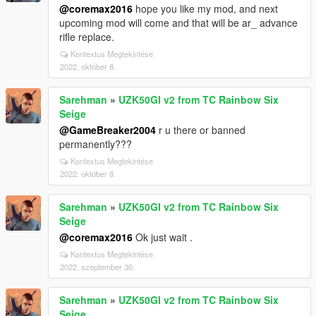
@coremax2016
hope you like my mod, and next
upcoming mod will come and that will be ar_ advance
rifle replace.
Kontextus Megtekintése
2022. október 8.
Sarehman
»
UZK50GI v2 from TC Rainbow Six
Seige
@GameBreaker2004
r u there or banned
permanently???
Kontextus Megtekintése
2022. október 8.
Sarehman
»
UZK50GI v2 from TC Rainbow Six
Seige
@coremax2016
Ok just wait .
Kontextus Megtekintése
2022. szeptember 30.
Sarehman
»
UZK50GI v2 from TC Rainbow Six
Seige