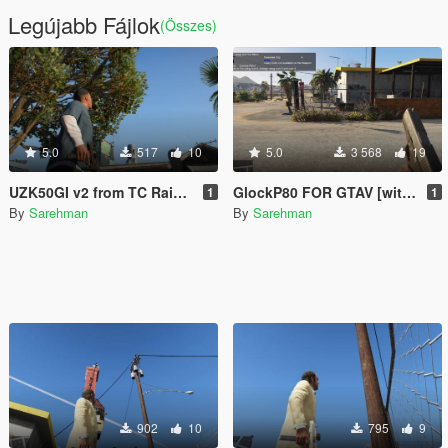
Legújabb Fájlok
(Összes)
5.0
517
10
5.0
3 568
19
UZK50GI v2 from TC Rainbow Six Seige
GlockP80 FOR GTAV [with tint]
1
1
By
Sarehman
By
Sarehman
902
10
795
9