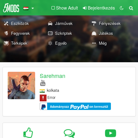
Show Adult
Bejelentkezés
Eszközök
Járművek
Fényezések
Fegyverek
Szkriptek
Játékos
Térképek
Egyéb
Még
Sarehman
kolkata
Adományozz
-on keresztül