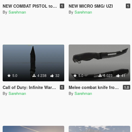
NEW COMBAT PISTOL to Smith & Wesson MP40
NEW MICRO SMG/ UZI
1
1
By
Sarehman
By
Sarehman
5.0
4 238
32
5.0
6 023
41
Call of Duty: Infinite Warfare Tactical Knife to GTA V Knife
Melee combat knife from COD-AW
1
1.0
By
Sarehman
By
Sarehman