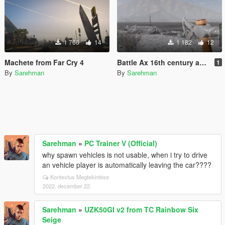
1 706
14
1 182
12
Machete from Far Cry 4
Battle Ax 16th century as hatchet
1
By
Sarehman
By
Sarehman
Sarehman
»
PC Trainer V (Official)
why spawn vehicles is not usable, when i try to drive
an vehicle player is automatically leaving the car????
Kontextus Megtekintése
2022. december 22.
Sarehman
»
UZK50GI v2 from TC Rainbow Six
Seige