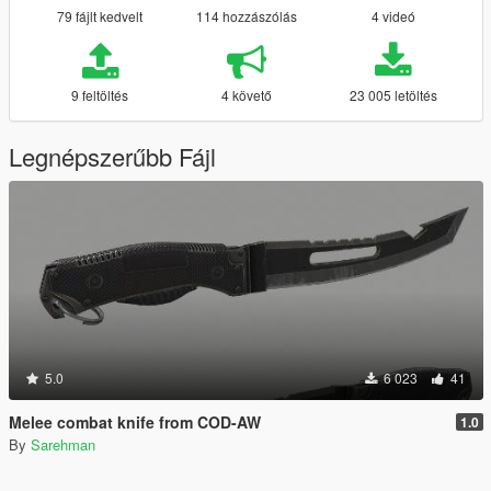
79 fájlt kedvelt
114 hozzászólás
4 videó
9 feltöltés
4 követő
23 005 letöltés
Legnépszerűbb Fájl
5.0
6 023
41
Melee combat knife from COD-AW
1.0
By
Sarehman