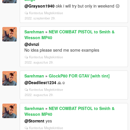
@Grayson1940
okk i will try but only in weekend ☹️
Kontextus Megtekintése
2022. szeptember 29.
Sarehman
»
NEW COMBAT PISTOL to Smith &
Wesson MP40
@dvnzi
No idea please send me some examples
Kontextus Megtekintése
2022. augusztus 29.
Sarehman
»
GlockP80 FOR GTAV [with tint]
@Deadliest1234
🙏☺️
Kontextus Megtekintése
2022. augusztus 29.
Sarehman
»
NEW COMBAT PISTOL to Smith &
Wesson MP40
@Storrent
yes
Kontextus Megtekintése