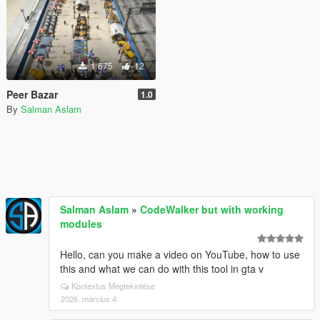
1 675
12
Peer Bazar
1.0
By
Salman Aslam
Salman Aslam
»
CodeWalker but with working
modules
Hello, can you make a video on YouTube, how to use
this and what we can do with this tool in gta v
Kontextus Megtekintése
2026. március 4.