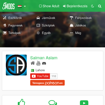
Show Adult
Bejelentkezés
Eszközök
Járművek
Fényezések
Fegyverek
Szkriptek
Játékos
Térképek
Egyéb
Még
Salman Aslam
Lahore
Támogass
-on