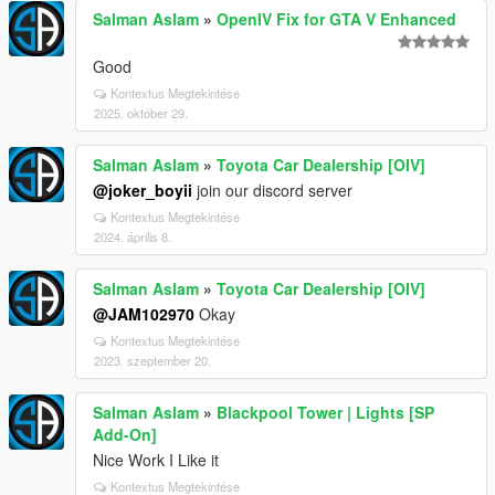
Salman Aslam
»
OpenIV Fix for GTA V Enhanced
Good
Kontextus Megtekintése
2025. október 29.
Salman Aslam
»
Toyota Car Dealership [OIV]
@joker_boyii
join our discord server
Kontextus Megtekintése
2024. április 8.
Salman Aslam
»
Toyota Car Dealership [OIV]
@JAM102970
Okay
Kontextus Megtekintése
2023. szeptember 20.
Salman Aslam
»
Blackpool Tower | Lights [SP
Add-On]
Nice Work I Like it
Kontextus Megtekintése