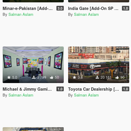
Minar-e-Pakistan [Add-On SP / FiveM]
India Gate [Add-On SP / FiveM]
3.0
1.0
By
Salman Aslam
By
Salman Aslam
5.0
3 799
50
3.8
20 161
90
Michael & Jimmy Gaming Room
Toyota Car Dealership [OIV]
1.0
1.0
By
Salman Aslam
By
Salman Aslam