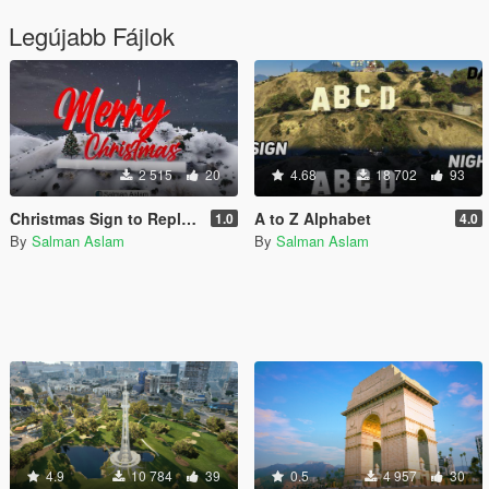
Legújabb Fájlok
2 515
20
4.68
18 702
93
Christmas Sign to Replace Vinewood [Add-On SP / FiveM]
A to Z Alphabet
1.0
4.0
By
Salman Aslam
By
Salman Aslam
4.9
10 784
39
0.5
4 957
30