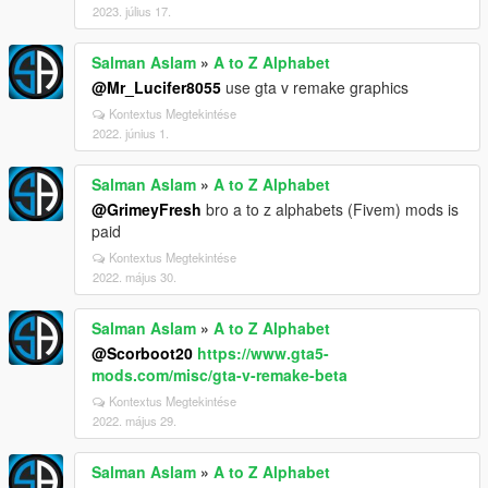
2023. július 17.
Salman Aslam
»
A to Z Alphabet
@Mr_Lucifer8055
use gta v remake graphics
Kontextus Megtekintése
2022. június 1.
Salman Aslam
»
A to Z Alphabet
@GrimeyFresh
bro a to z alphabets (Fivem) mods is
paid
Kontextus Megtekintése
2022. május 30.
Salman Aslam
»
A to Z Alphabet
@Scorboot20
https://www.gta5-
mods.com/misc/gta-v-remake-beta
Kontextus Megtekintése
2022. május 29.
Salman Aslam
»
A to Z Alphabet