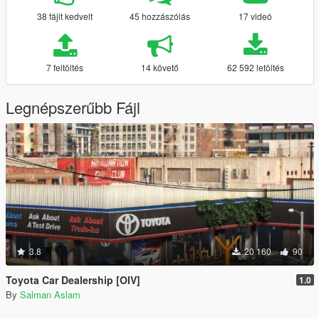
38 fájlt kedvelt
45 hozzászólás
17 videó
7 feltöltés
14 követő
62 592 letöltés
Legnépszerűbb Fájl
3.8
20 160
90
Toyota Car Dealership [OIV]
1.0
By
Salman Aslam