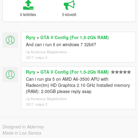
0 feltöltés
0 követő
Ryry
»
GTA V Config (For 1.5-2Gb RAM)
And can i run it on windows 7 32bit?
Kontextus Megtekintése
2017. május 2.
Ryry
»
GTA V Config (For 1.5-2Gb RAM)
Can i run gta 5 on AMD A6-3500 APU with
Radeon(tm) HD Graphics 2.10 GHz Installed memory
(RAM): 2.00GB please reply asap
Kontextus Megtekintése
2017. május 2.
Designed in Alderney
Made in Los Santos