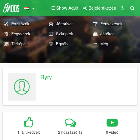
Show Adult
Bejelentkezés
Eszközök
Járművek
Fényezések
Fegyverek
Szkriptek
Játékos
Térképek
Egyéb
Még
Ryry
1 fájlt kedvelt
2 hozzászólás
0 videó