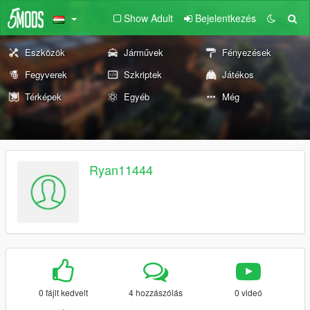
Show Adult
Bejelentkezés
Eszközök
Járművek
Fényezések
Fegyverek
Szkriptek
Játékos
Térképek
Egyéb
Még
Ryan11444
0 fájlt kedvelt
4 hozzászólás
0 videó