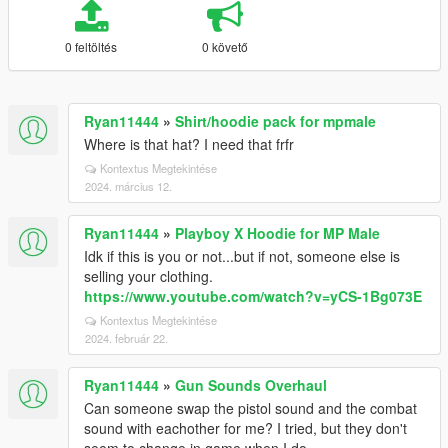
0 feltöltés
0 követő
Ryan11444
»
Shirt/hoodie pack for mpmale
Where is that hat? I need that frfr
Kontextus Megtekintése
2024. március 12.
Ryan11444
»
Playboy X Hoodie for MP Male
Idk if this is you or not...but if not, someone else is
selling your clothing.
https://www.youtube.com/watch?v=yCS-1Bg073E
Kontextus Megtekintése
2024. február 22.
Ryan11444
»
Gun Sounds Overhaul
Can someone swap the pistol sound and the combat
sound with eachother for me? I tried, but they don't