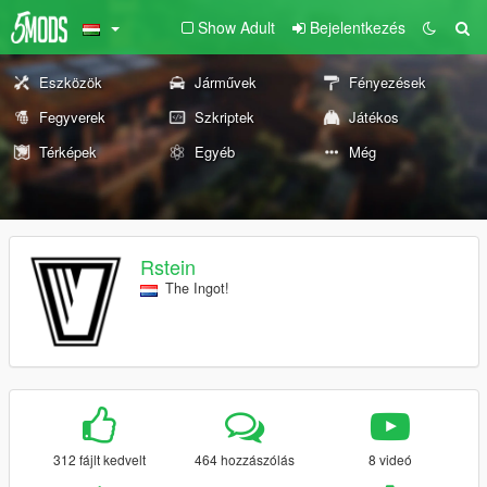
Show Adult
Bejelentkezés
Eszközök
Járművek
Fényezések
Fegyverek
Szkriptek
Játékos
Térképek
Egyéb
Még
Rstein
The Ingot!
312 fájlt kedvelt
464 hozzászólás
8 videó