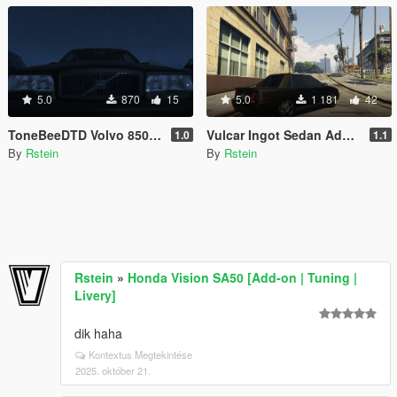
5.0
870
15
5.0
1 181
42
ToneBeeDTD Volvo 850 (T-5)R mod tweaks
Vulcar Ingot Sedan Addon Version
1.0
1.1
By
Rstein
By
Rstein
Rstein
»
Honda Vision SA50 [Add-on | Tuning |
Livery]
dik haha
Kontextus Megtekintése
2025. október 21.