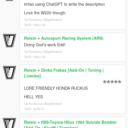
lmfao using ChatGPT to write the description
Love the W220 though.
Kontextus Megtekintése
2023. május 20.
Rstein
»
Autosport Racing System (ARS)
Doing God's work Edd!
Kontextus Megtekintése
2023. május 20.
Rstein
»
Dinka Frakas [Add-On | Tuning |
Liveries]
LORE FRIENDLY HONDA RUCKUS
HELL YES
Kontextus Megtekintése
2023. április 8.
Rstein
»
ISIS-Toyota Hilux 1984 Suicide Bomber
[Add-On / FiveM | Template]