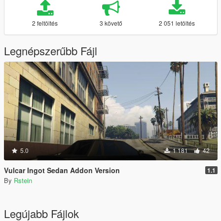
2 feltöltés
3 követő
2 051 letöltés
Legnépszerűbb Fájl
5.0
1 181
42
Vulcar Ingot Sedan Addon Version
1.1
By
Rstein
Legújabb Fájlok