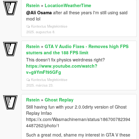
Rstein
»
LocationWeatherTime
@Ali Osama
after all these years I'm still using said
mod lol
Kontextus Megtekintése
2025. augusztus 8.
Rstein
»
GTA V Audio Fixes - Removes high FPS
stutters and the 188 FPS limit
This doesn't fix physics weirdness right?
https://www.youtube.com/watch?
v=g9YmFf95GFg
Kontextus Megtekintése
2025. március 23.
Rstein
»
Ghost Replay
Still having fun with your 2.0.0dirty version of Ghost
Replay lmfao
https://x.com/Wasmachineman/status/186700782394
4487262/photo/1
Such a great mod, shame my interest in GTA V these