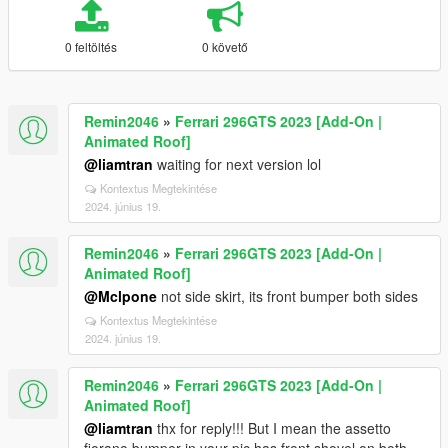
0 feltöltés
0 követő
Remin2046
»
Ferrari 296GTS 2023 [Add-On |
Animated Roof]
@liamtran
waiting for next version lol
Kontextus Megtekintése
2024. június 19.
Remin2046
»
Ferrari 296GTS 2023 [Add-On |
Animated Roof]
@Mclpone
not side skirt, its front bumper both sides
Kontextus Megtekintése
2024. június 19.
Remin2046
»
Ferrari 296GTS 2023 [Add-On |
Animated Roof]
@liamtran
thx for reply!!! But I mean the assetto