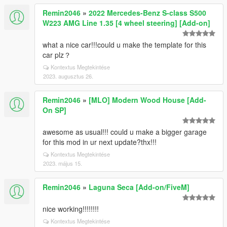
Remin2046
»
2022 Mercedes-Benz S-class S500
W223 AMG Line 1.35 [4 wheel steering] [Add-on]
what a nice car!!!could u make the template for this
car plz？
Kontextus Megtekintése
2023. augusztus 26.
Remin2046
»
[MLO] Modern Wood House [Add-
On SP]
awesome as usual!!! could u make a bigger garage
for this mod in ur next update?thx!!!
Kontextus Megtekintése
2023. május 15.
Remin2046
»
Laguna Seca [Add-on/FiveM]
nice working!!!!!!!!
Kontextus Megtekintése