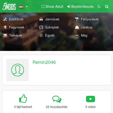
Show Adult
Bejelentkezés
Eszközök
Járművek
Fényezések
Fegyverek
Szkriptek
Játékos
Térképek
Egyéb
Még
Remin2046
0 fájlt kedvelt
22 hozzászólás
0 videó