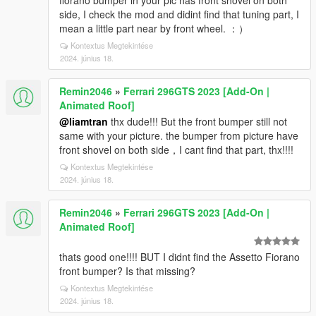
fiorano bumper in your pic has front shovel on both
side, I check the mod and didint find that tuning part, I
mean a little part near by front wheel. ：）
Kontextus Megtekintése
2024. június 18.
Remin2046
»
Ferrari 296GTS 2023 [Add-On |
Animated Roof]
@liamtran
thx dude!!! But the front bumper still not
same with your picture. the bumper from picture have
front shovel on both side，I cant find that part, thx!!!!
Kontextus Megtekintése
2024. június 18.
Remin2046
»
Ferrari 296GTS 2023 [Add-On |
Animated Roof]
thats good one!!!! BUT I didnt find the Assetto Fiorano
front bumper? Is that missing?
Kontextus Megtekintése
2024. június 18.