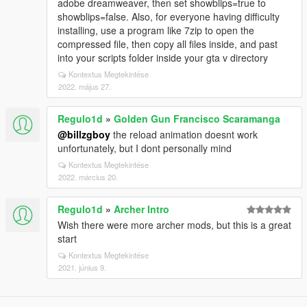
adobe dreamweaver, then set showblips=true to
showblips=false. Also, for everyone having difficulty
installing, use a program like 7zip to open the
compressed file, then copy all files inside, and past
into your scripts folder inside your gta v directory
Kontextus Megtekintése
2022. május 27.
Regulo1d
»
Golden Gun Francisco Scaramanga
@billzgboy
the reload animation doesnt work
unfortunately, but I dont personally mind
Kontextus Megtekintése
2022. március 20.
Regulo1d
»
Archer Intro
Wish there were more archer mods, but this is a great
start
Kontextus Megtekintése
2021. június 9.