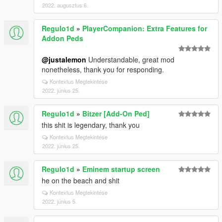
2022. augusztus 6.
Regulo1d
»
PlayerCompanion: Extra Features for
Addon Peds
@justalemon
Understandable, great mod
nonetheless, thank you for responding.
Kontextus Megtekintése
2022. június 25.
Regulo1d
»
Bitzer [Add-On Ped]
this shit is legendary, thank you
Kontextus Megtekintése
2022. június 25.
Regulo1d
»
Eminem startup screen
he on the beach and shit
Kontextus Megtekintése
2022. június 5.