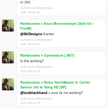
or 350
Kontextus Megtekintése
2025. február 25.
Ramboramo
»
Enus Monsterslayer [Add-On /
FiveM]
@SkiDesigns
thanks!
Kontextus Megtekintése
2025. február 21.
Ramboramo
»
Gymnasium [.NET]
Is this working?
Kontextus Megtekintése
2025. február 19.
Ramboramo
»
Rolex YatchMaster II, Cartier
Santos 100 w/ Sting HD [SP]
@lordblackhand
u sure its not working?
Kontextus Megtekintése
2025. február 19.