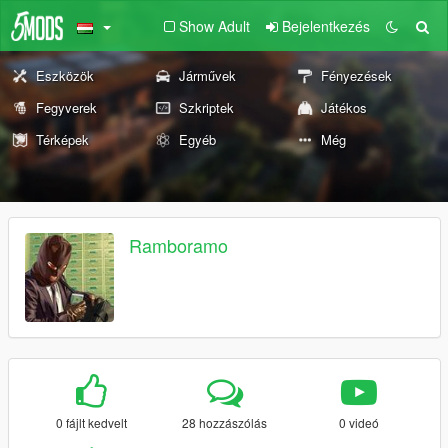
Show Adult
Bejelentkezés
Eszközök
Járművek
Fényezések
Fegyverek
Szkriptek
Játékos
Térképek
Egyéb
Még
Ramboramo
0 fájlt kedvelt
28 hozzászólás
0 videó