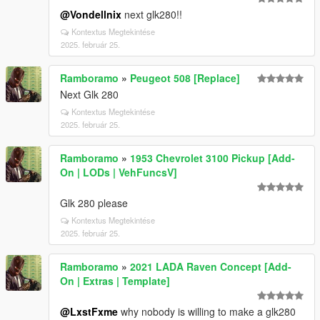
@Vondellnix
next glk280!!
Kontextus Megtekintése
2025. február 25.
Ramboramo
»
Peugeot 508 [Replace]
Next Glk 280
Kontextus Megtekintése
2025. február 25.
Ramboramo
»
1953 Chevrolet 3100 Pickup [Add-
On | LODs | VehFuncsV]
Glk 280 please
Kontextus Megtekintése
2025. február 25.
Ramboramo
»
2021 LADA Raven Concept [Add-
On | Extras | Template]
@LxstFxme
why nobody is willing to make a glk280