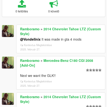
0 feltöltés
0 követő
Ramboramo
»
2014 Chevrolet Tahoe LTZ (Custom
Style)
@Vondellnix
It was made in gta 4 mods
Kontextus Megtekintése
2025. február 27.
Ramboramo
»
Mercedes-Benz C180 CGI 2008
[Add-On]
Next we want the GLK!!
Kontextus Megtekintése
2025. február 27.
Ramboramo
»
2014 Chevrolet Tahoe LTZ (Custom
Style)