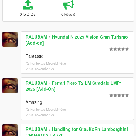
0 feltöltés
0 követő
RALUBAM
»
Hyundai N 2025 Vision Gran Turismo
[Add-on]
Fantastic
Kontextus Megtekintése
2023. november 24.
RALUBAM
»
Ferrari Piero T2 LM Stradale LMP1
2025 [Add-On]
Amazing
Kontextus Megtekintése
2023. november 24.
RALUBAM
»
Handling for Gta5KoRn Lamborghini
Centenario LP 770