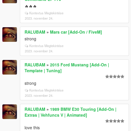
🔥🔥🔥
Kontextus Megtekintése
2023. november 24.
RALUBAM
»
Mars car [Add-On / FiveM]
strong
Kontextus Megtekintése
2023. november 24.
RALUBAM
»
2015 Ford Mustang [Add-On |
Template | Tuning]
strong
Kontextus Megtekintése
2023. november 24.
RALUBAM
»
1989 BMW E30 Touring [Add-On |
Extras | Vehfuncs V | Animated]
love this