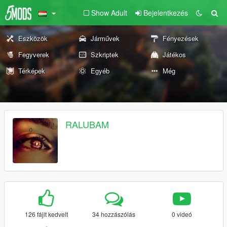
Show Adult
Bejelentkezés
Eszközök
Járművek
Fényezések
Fegyverek
Szkriptek
Játékos
Térképek
Egyéb
Még
RALUBAM
126 fájlt kedvelt
34 hozzászólás
0 videó