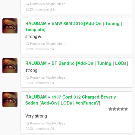
Kontextus Megtekintése
2023. november 24.
RALUBAM
»
BMW X6M 2010 [Add-On | Tuning |
Template]
strong🔥
Kontextus Megtekintése
2023. november 24.
RALUBAM
»
BF Bandito [Add-On | Tuning | LODs]
strong
Kontextus Megtekintése
2023. november 24.
RALUBAM
»
1937 Cord 812 Charged Beverly
Sedan [Add-On | LODs | VehFuncsV]
Very strong
Kontextus Megtekintése
2023. november 24.