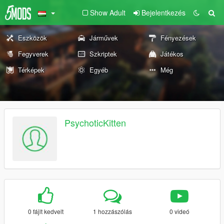
Show Adult
Bejelentkezés
Eszközök
Járművek
Fényezések
Fegyverek
Szkriptek
Játékos
Térképek
Egyéb
Még
PsychoticKitten
0 fájlt kedvelt
1 hozzászólás
0 videó