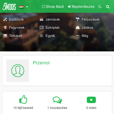
Show Adult
Bejelentkezés
Eszközök
Járművek
Fényezések
Fegyverek
Szkriptek
Játékos
Térképek
Egyéb
Még
Przemol
10 fájlt kedvelt
1 hozzászólás
0 videó